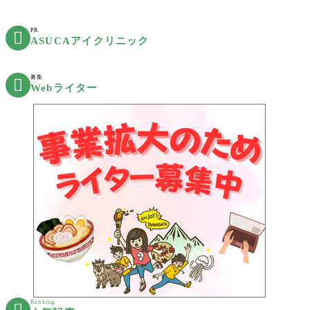
PR

ASUCAアイクリニック
募集

Webライター
Ranking