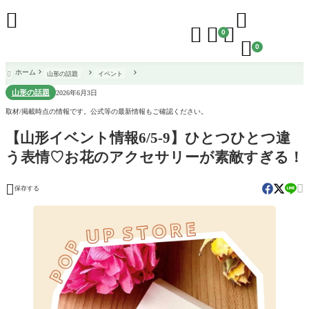





0

0
ホーム
山形の話題
イベント

山形の話題
2026年6月3日
取材/掲載時点の情報です。公式等の最新情報もご確認ください。
【山形イベント情報6/5-9】ひとつひとつ違
う表情♡お花のアクセサリーが素敵すぎる！


保存する