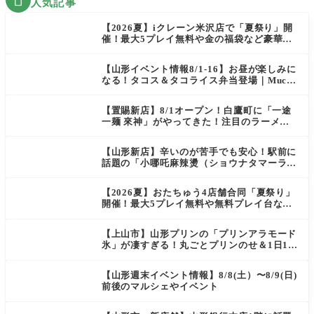

人気記事
【2026夏】iクレーン米沢店で「夏祭り」開
催！最大5プレイ無料や金の福袋など豪華企
画が満載！
【山形イベント情報8/1-16】お昼が楽しみに
なる！タコス＆タコライス弁当登場｜Mucha
s
【置賜新店】8/1オープン！白鷹町に「一途
一麺 來神」がやってきた！注目のラーメン
を爆速実食レポ
【山形新店】辛いのが苦手でも安心！駅前に
話題の「小哪吒麻辣燙（ショウナタマーラー
タン）」がOPEN
【2026夏】おたちゅう4店舗合同「夏祭り」
開催！最大5プレイ無料や無料プレイ台など
豪華企画が満載（天童・山形南・米沢・酒
田）
【上山市】山形プリンの「プリンアラモード
氷」が凄すぎる！丸ごとプリンのせ＆1日10
食限定の贅沢かき氷
【山形週末イベント情報】8/8(土）〜8/9(日)
前後のマルシェやイベント