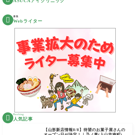
ASUCAアイクリニック
募集

Webライター
Ranking

人気記事
【山形新店情報8/8】待望のお菓子屋さんの
オープン日が決定！｜乃ノ嘉(上山市南町)