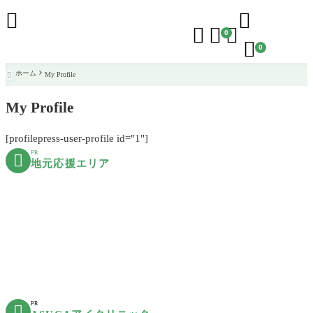





0

0
ホーム
My Profile

My Profile
[profilepress-user-profile id="1"]
PR

地元応援エリア
PR
