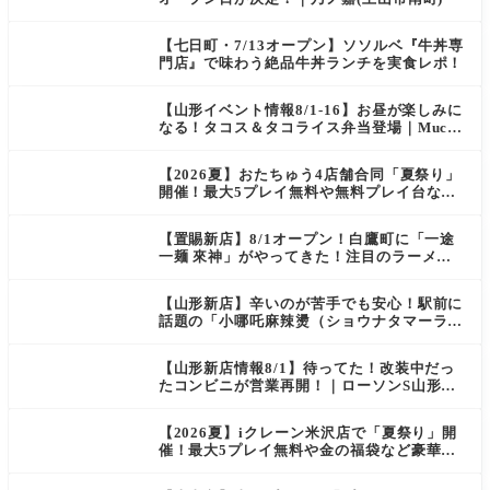
【七日町・7/13オープン】ソソルベ『牛丼専
門店』で味わう絶品牛丼ランチを実食レポ！
【山形イベント情報8/1-16】お昼が楽しみに
なる！タコス＆タコライス弁当登場｜Mucha
s
【2026夏】おたちゅう4店舗合同「夏祭り」
開催！最大5プレイ無料や無料プレイ台など
豪華企画が満載（天童・山形南・米沢・酒
田）
【置賜新店】8/1オープン！白鷹町に「一途
一麺 來神」がやってきた！注目のラーメン
を爆速実食レポ
【山形新店】辛いのが苦手でも安心！駅前に
話題の「小哪吒麻辣燙（ショウナタマーラー
タン）」がOPEN
【山形新店情報8/1】待ってた！改装中だっ
たコンビニが営業再開！｜ローソンS山形七
日町一丁目店
【2026夏】iクレーン米沢店で「夏祭り」開
催！最大5プレイ無料や金の福袋など豪華企
画が満載！