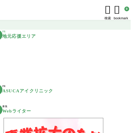


0
検索
bookmark
PR
地元応援エリア
PR
ASUCAアイクリニック
募集
Webライター