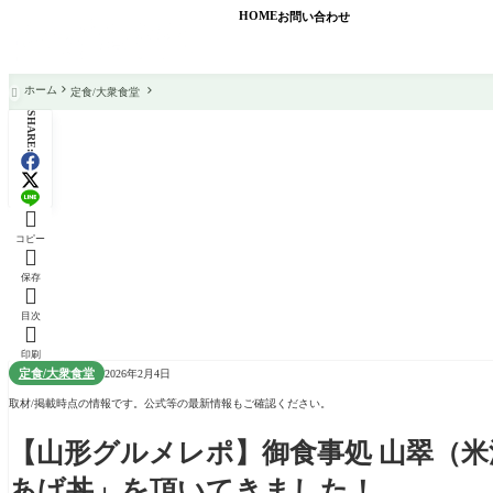
HOME
お問い合わせ
ホーム
定食/大衆食堂

SHARE:

コピー

保存

目次

印刷
定食/大衆食堂
2026年2月4日
取材/掲載時点の情報です。公式等の最新情報もご確認ください。
【山形グルメレポ】御食事処 山翠（
あげ丼」を頂いてきました！