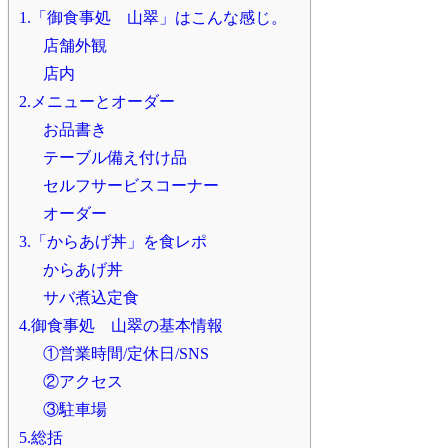
1.「御食事処 山翠」はこんな感じ。
店舗外観
店内
2.メニューとオーダー
お品書き
テーブル備え付け品
セルフサービスコーナー
オーダー
3.「からあげ丼」を食レポ
からあげ丼
サバ煮込定食
4.御食事処 山翠の基本情報
①営業時間/定休日/SNS
②アクセス
③駐車場
5.総括