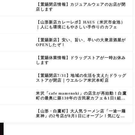
【置賜閉店情報】カジュアルウェアのお店が閉
店します
【山形新店カレーレポ】HAUS（米沢市金池）
｜人にも環境にもやさしい手作りのカフェ
【置賜新店】安い、旨い、早いの大衆居酒屋が
OPENしたぞ！
【置賜休業情報】ドラッグストアが一時お休み
します
【置賜閉店7/31】地域の生活を支えたドラッグ
ストアが閉店｜ウエルシア米沢本町店
米沢「cafe mamenoki」の店主が再始動！白鷹
町の最奥に築130年の古民家カフェ＆1日1組限
定の宿「くまきち日和」が今秋オープン
【山形・白鷹町】大人気ラーメン店「一途一麺
來神」の2号店が8月1日にオープン！気になる
場所は？