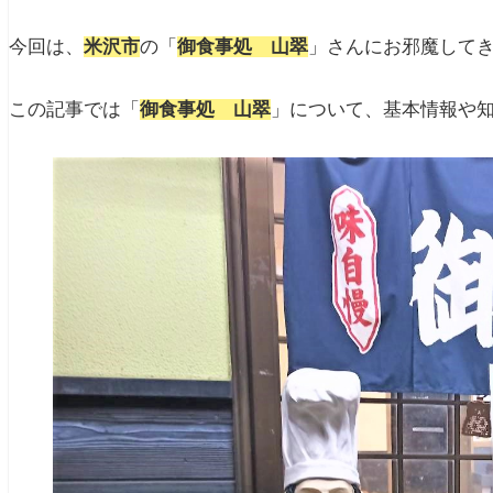
今回は、
米沢市
の「
御食事処 山翠
」さんにお邪魔して
この記事では「
御食事処 山翠
」について、基本情報や