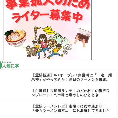
Ranking
人気記事
【置賜新店】8/1オープン！白鷹町に「一途一麺
來神」がやってきた！注目のラーメンを爆速実
食レポ
【白鷹町】古民家ランチ「のどか村」の贅沢ワ
ンプレート！旬の味と癒やしのひととき
【置賜ラーメンレポ】南陽市に総本店あり!
「醤々ラーメン総本店」にお邪魔してきました