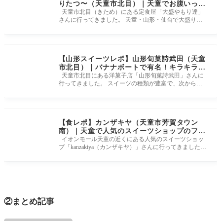
りたつ〜（天童市北目）｜天童でお腹いっぱ
い食べるならココ！ジューシー唐揚げがおス
天童市北目（きため）にある定食屋「大盛やもり達」
さんに行ってきました。 天童・山形・仙台で大盛り定
スメ。
食を提供しているお店
【山形スイーツレポ】山形旬菓詩武田（天童
市北目）｜バナナボートで有名！キラキラス
イーツが出迎えてくれる人気店
天童市北目にある洋菓子店「山形旬菓詩武田」さんに
行ってきました。 スイーツの種類が豊富で、次から次
へとお客さんが途切れ
【食レポ】カンザキヤ（天童市芳賀タウン
南）｜天童で人気のスイーツショップのフル
ーツサンド
イオンモール天童の近くにある人気のスイーツショッ
プ「kanzakiya（カンザキヤ）」さんに行ってきました！
土日限定販売、話題の
②まとめ記事