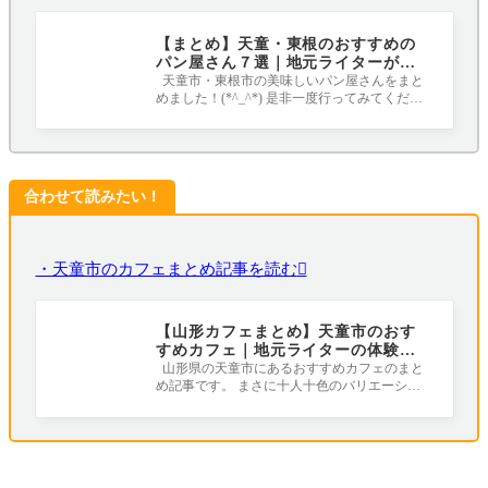
【まとめ】天童・東根のおすすめの
パン屋さん７選｜地元ライターがす
べて行ってみました！
天童市・東根市の美味しいパン屋さんをまと
めました！(*^_^*) 是非一度行ってみてくださ
いね☆彡 １．ドリーテマルシャン（東
合わせて読みたい！
・天童市のカフェまとめ記事を読む
【山形カフェまとめ】天童市のおす
すめカフェ｜地元ライターの体験レ
ポ付き
山形県の天童市にあるおすすめカフェのまと
め記事です。 まさに十人十色のバリエーショ
ン！ ふぅーっと一息、まったりお過ごし