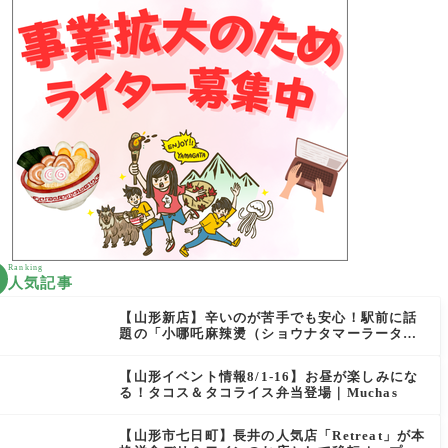
Ranking
人気記事
【山形新店】辛いのが苦手でも安心！駅前に話
題の「小哪吒麻辣燙（ショウナタマーラータ
ン）」がOPEN
【山形イベント情報8/1-16】お昼が楽しみにな
る！タコス＆タコライス弁当登場｜Muchas
【山形市七日町】長井の人気店「Retreat」が本