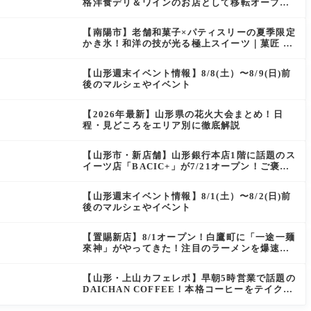
格洋食デリ＆ワインのお店として移転オープン
決定！
【南陽市】老舗和菓子×パティスリーの夏季限定
かき氷！和洋の技が光る極上スイーツ｜菓匠 萬
菊屋 510 Maison de CinQ-dix
【山形週末イベント情報】8/8(土）〜8/9(日)前
後のマルシェやイベント
【2026年最新】山形県の花火大会まとめ！日
程・見どころをエリア別に徹底解説
【山形市・新店舗】山形銀行本店1階に話題のス
イーツ店「BACIC+」が7/21オープン！ご褒美
にぴったりの絶品ケーキを実食レポ
【山形週末イベント情報】8/1(土）〜8/2(日)前
後のマルシェやイベント
【置賜新店】8/1オープン！白鷹町に「一途一麺
來神」がやってきた！注目のラーメンを爆速実
食レポ
【山形・上山カフェレポ】早朝5時営業で話題の
DAICHAN COFFEE！本格コーヒーをテイクア
ウトで堪能