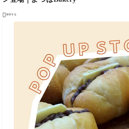

保存する