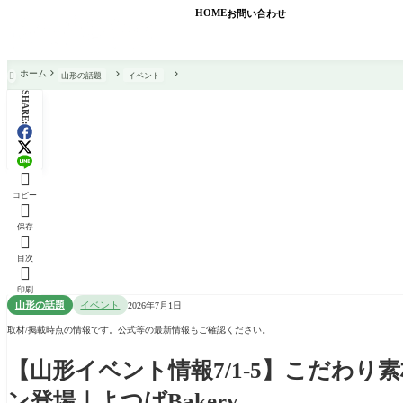
HOME
お問い合わせ
ホーム
山形の話題
イベント

SHARE:

コピー

保存

目次

印刷
山形の話題
イベント
2026年7月1日
取材/掲載時点の情報です。公式等の最新情報もご確認ください。
【山形イベント情報7/1-5】こだわ
ン登場｜よつばBakery