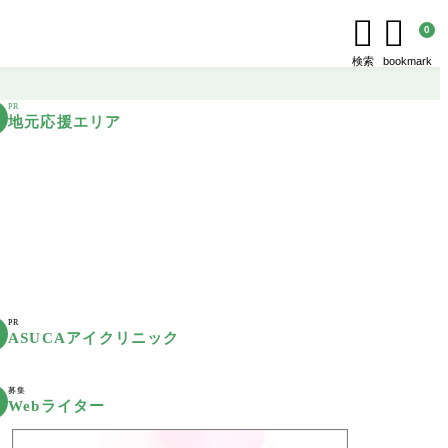


0
検索
bookmark
PR
地元応援エリア
PR
ASUCAアイクリニック
募集
Webライター