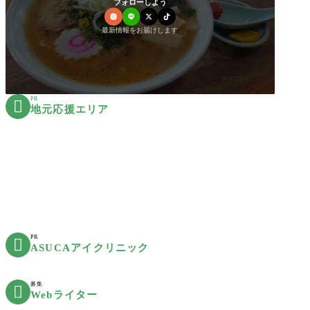
フォローしよう
最新情報をお届けします
PR

地元応援エリア
PR

ASUCAアイクリニック
募集

Webライター