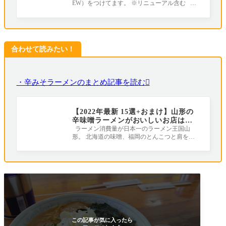
EW）をつけてます。 ※リニューアル含む ラ
行きました！
ーメンの年間消費量が全国１位のラーメン王
合わせて読みたい！
・辛みそラーメンのまとめ記事を読む
【2022年最新 15選+おまけ】山形の
辛味噌ラーメンがおいしいお店はこ
こだ！
ラーメン消費量が日本一のラーメン王国山
形。 北海道の味噌、福岡のとんこつと肩を並
べると言っても過言ではないのが山形の「
この記事が気に入ったら