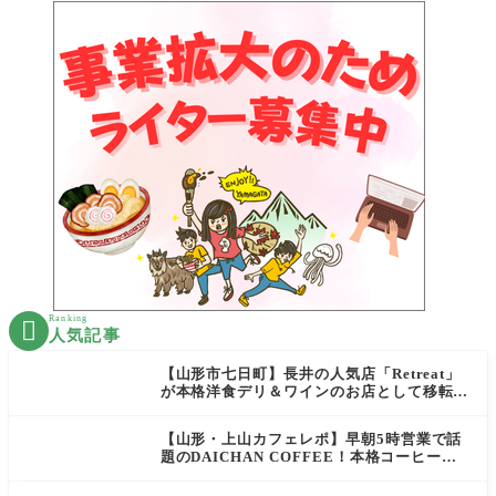
Ranking

人気記事
【山形市七日町】長井の人気店「Retreat」
が本格洋食デリ＆ワインのお店として移転オ
ープン決定！
【山形・上山カフェレポ】早朝5時営業で話
題のDAICHAN COFFEE！本格コーヒーを
テイクアウトで堪能