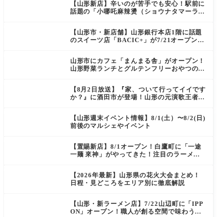
【山形新店】辛いのが苦手でも安心！駅前に
話題の「小哪吒麻辣燙（ショウナタマーラー
タン）」がOPEN
【山形市・新店舗】山形銀行本店1階に話題
のスイーツ店「BACIC+」が7/21オープン！
ご褒美にぴったりの絶品ケーキを実食レポ
山形市にカフェ「まんまる舎」がオープン！
山形野菜ランチとグルテンフリーおやつの新
店情報
【8月2日放送】『家、ついて行ってイイです
か？』に酒田市が登場！山形の元演歌王者
（秘）郷土メシ
【山形週末イベント情報】8/1(土）〜8/2(日)
前後のマルシェやイベント
【置賜新店】8/1オープン！白鷹町に「一途
一麺 來神」がやってきた！注目のラーメン
を爆速実食レポ
【2026年最新】山形県の花火大会まとめ！
日程・見どころをエリア別に徹底解説
【山形・新ラーメン店】7/22山辺町に「IPP
ON」オープン！職人が創る空間で味わう