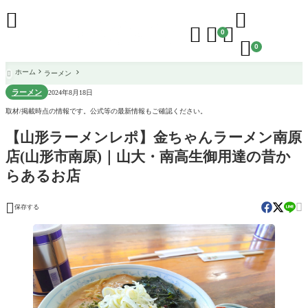





0

0
ホーム
ラーメン

ラーメン
2024年8月18日
取材/掲載時点の情報です。公式等の最新情報もご確認ください。
【山形ラーメンレポ】金ちゃんラーメン南原
店(山形市南原)｜山大・南高生御用達の昔か
らあるお店


保存する