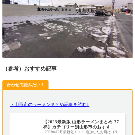
（参考）おすすめ記事
合わせて読みたい！
・山形市のラーメンまとめ記事を読む
【2023最新版 山形ラーメンまとめ 77
杯】カテゴリー別山形市のおすすめ
ラーメン店｜地元ライターがすべて
2023年12月最新化！！！ 追加したお店は（N