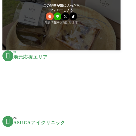
この記事が気に入ったら
フォローしよう
最新情報をお届けします
PR

地元応援エリア
PR

ASUCAアイクリニック