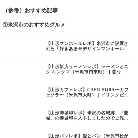
（参考）おすすめ記事
①米沢市のおすすめグルメ
【山形マンホールレポ】米沢市に設置さ
れた「好きあま＠デザインマンホール」
を見てきました!
【山形新店ラーメンレポ】ラーメンとニ
ク キンクマ（米沢市門東町）｜昔なが
らの愛され中華そばのお店がオープン！
【山形カフェレポ】CAFR SORA〜カフ
ェソラ〜（米沢市大町）｜ドリンクだけ
どスイーツ！？メニュー豊富で通いたく
なるカフェ
【山形御城印レポ】米沢の名城跡、「鷺
城」の御城印を入手しましたのでご報
告！
【山形パンレポ】愛とパン（米沢市松が