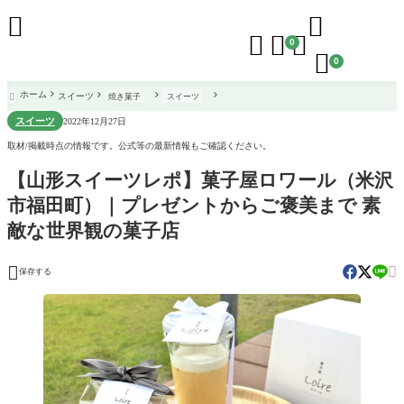





0

0
ホーム
スイーツ
焼き菓子
スイーツ

スイーツ
2022年12月27日
取材/掲載時点の情報です。公式等の最新情報もご確認ください。
【山形スイーツレポ】菓子屋ロワール（米沢
市福田町）｜プレゼントからご褒美まで 素
敵な世界観の菓子店


保存する