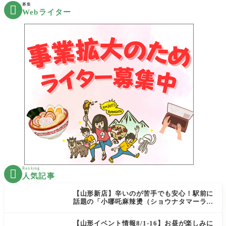
募集

Webライター
Ranking

人気記事
【山形新店】辛いのが苦手でも安心！駅前に
話題の「小哪吒麻辣燙（ショウナタマーラー
タン）」がOPEN
【山形イベント情報8/1-16】お昼が楽しみに