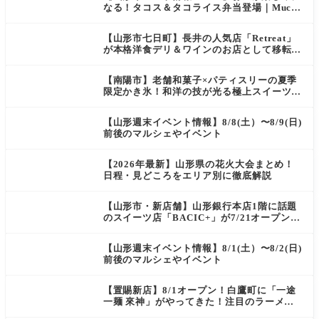
なる！タコス＆タコライス弁当登場｜Mucha
s
【山形市七日町】長井の人気店「Retreat」
が本格洋食デリ＆ワインのお店として移転オ
ープン決定！
【南陽市】老舗和菓子×パティスリーの夏季
限定かき氷！和洋の技が光る極上スイーツ｜
菓匠 萬菊屋 510 Maison de CinQ-dix
【山形週末イベント情報】8/8(土）〜8/9(日)
前後のマルシェやイベント
【2026年最新】山形県の花火大会まとめ！
日程・見どころをエリア別に徹底解説
【山形市・新店舗】山形銀行本店1階に話題
のスイーツ店「BACIC+」が7/21オープン！
ご褒美にぴったりの絶品ケーキを実食レポ
【山形週末イベント情報】8/1(土）〜8/2(日)
前後のマルシェやイベント
【置賜新店】8/1オープン！白鷹町に「一途
一麺 來神」がやってきた！注目のラーメン
を爆速実食レポ