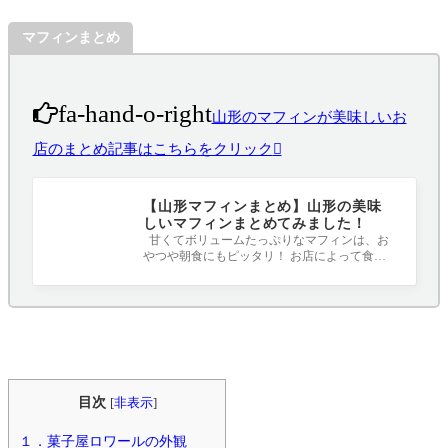
マフィンまとめ
fa-hand-o-right
山形のマフィンが美味しいお
店のまとめ記事はこちらをクリック
【山形マフィンまとめ】山形の美味
しいマフィンまとめてみました！
甘くてボリュームたっぷりなマフィンは、お
やつや朝食にもピッタリ！ お店によって食感
や味も違うので食べ比べも楽しいですね(^
目次
[
非表示
]
１．菓子屋ロワールの外観