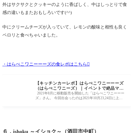
外はサクサクとクッキーのように香ばしく、中はしっとりで食
感の違いもまたおもしろいです(^^)
中にクリームチーズが入っていて、レモンの酸味と相性も良く
ペロリと食べちゃいました。
・はらぺこワニーーーズの食レポはこちら
【キッチンカーレポ】はらぺこワニーーーズ
（はらぺこワニーズ）｜イベントで絶品マフ
ィンに出会いました！
2021年8月に移動販売を開始した「はらぺこワニーーー
ズ」さん。 今回出会ったのは2021年10月23,24日に上山
市で開催の「まるっとマル
６．ishoku ～イショク～（酒田市中町）