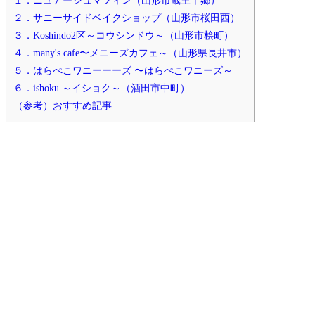
２．サニーサイドベイクショップ（山形市桜田西）
３．Koshindo2区～コウシンドウ～（山形市桧町）
４．many's cafe〜メニーズカフェ～（山形県長井市）
５．はらぺこワニーーーズ 〜はらぺこワニーズ～
６．ishoku ～イショク～（酒田市中町）
（参考）おすすめ記事