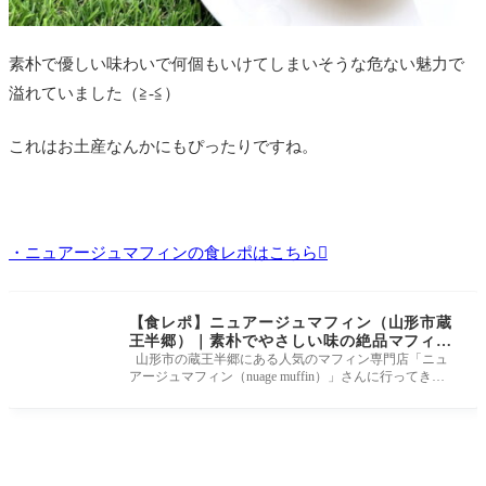
素朴で優しい味わいで何個もいけてしまいそうな危ない魅力で
溢れていました（≧-≦）
これはお土産なんかにもぴったりですね。
・ニュアージュマフィンの食レポはこちら
【食レポ】ニュアージュマフィン（山形市蔵
王半郷）｜素朴でやさしい味の絶品マフィン
は食べなきゃ損！！！
山形市の蔵王半郷にある人気のマフィン専門店「ニュ
アージュマフィン（nuage muffin）」さんに行ってきま
した！ 優しくて飽きのこ