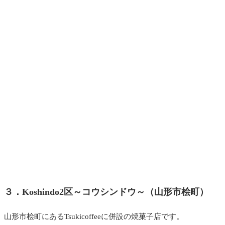
３．Koshindo2区～コウシンドウ～（山形市桧町）
山形市桧町にある
Tsukicoffeeに併設の焼菓子店です。