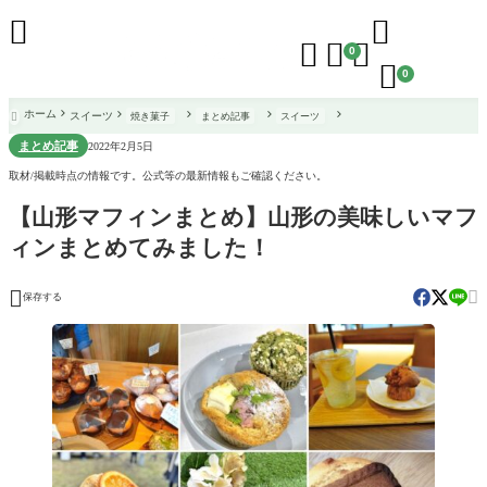





0

0
ホーム
スイーツ
焼き菓子
まとめ記事
スイーツ

まとめ記事
2022年2月5日
取材/掲載時点の情報です。公式等の最新情報もご確認ください。
【山形マフィンまとめ】山形の美味しいマフ
ィンまとめてみました！


保存する