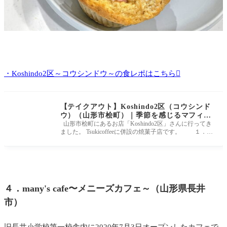
・Koshindo2区～コウシンドウ～の食レポはこちら
【テイクアウト】Koshindo2区（コウシンド
ウ）（山形市桧町）｜季節を感じるマフィン
がお出迎え
山形市桧町にあるお店「Koshindo2区」さんに行ってき
ました。 Tsukicoffeeに併設の焼菓子店です。 １．K
oshindo2区の外観や店内
４．many's cafe〜メニーズカフェ～（山形県長井
市）