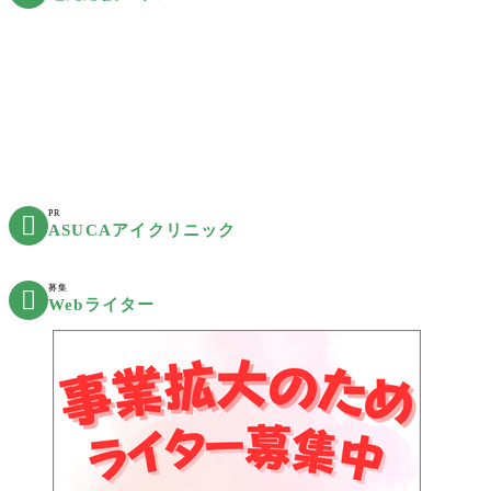
PR

ASUCAアイクリニック
募集

Webライター