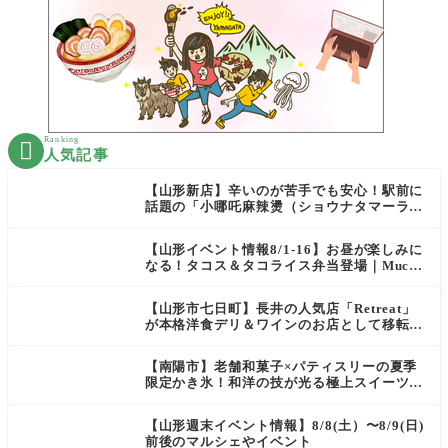
Ranking

人気記事
【山形新店】辛いのが苦手でも安心！駅前に
話題の「小哪吒麻辣燙（ショウナタマーラー
タン）」がOPEN
【山形イベント情報8/1-16】お昼が楽しみに
なる！タコス＆タコライス弁当登場｜Mucha
s
【山形市七日町】長井の人気店「Retreat」
が本格洋食デリ＆ワインのお店として移転オ
ープン決定！
【南陽市】老舗和菓子×パティスリーの夏季
限定かき氷！和洋の技が光る極上スイーツ｜
菓匠 萬菊屋 510 Maison de CinQ-dix
【山形週末イベント情報】8/8(土）〜8/9(日)
前後のマルシェやイベント