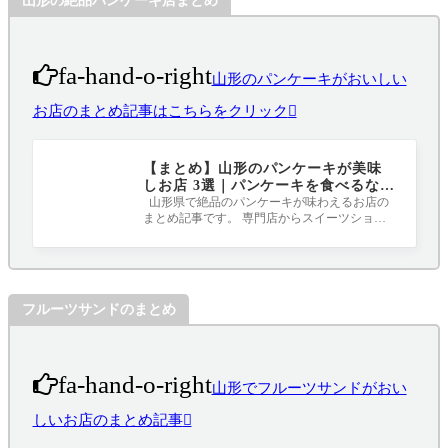
山形の絶品パンケーキ店まとめ
fa-hand-o-right
山形のパンケーキがおいしい
お店のまとめ記事はこちらをクリック
【まとめ】山形のパンケーキが美味
しお店 3選｜パンケーキを食べるなら
ここ！！！
山形県で絶品のパンケーキが味わえるお店の
まとめ記事です。 専門店からスイーツショッ
プまで、どのお店もキュンキュン間違い
フルーツサンドのまとめ
fa-hand-o-right
山形でフルーツサンドがおい
しいお店のまとめ記事