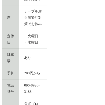
テーブル席
席
※感染症対
策でお休み
定休
・火曜日
日
・水曜日
駐車
あり
場
予算
200円から
電話
090-8926-
番号
3188
公式ブロ