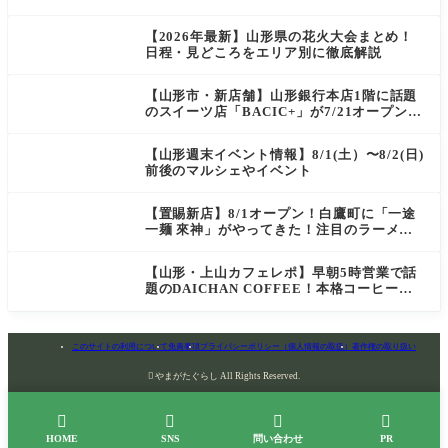
【2026年最新】山形県の花火大会まとめ！
日程・見どころをエリア別に徹底解説
【山形市・新店舗】山形銀行本店1階に話題
のスイーツ店「BACIC+」が7/21オープン！
ご褒美にぴったりの絶品ケーキを実食レポ
【山形週末イベント情報】8/1(土）〜8/2(日)
前後のマルシェやイベント
【置賜新店】8/1オープン！白鷹町に「一途
一麺 來神」がやってきた！注目のラーメン
を爆速実食レポ
【山形・上山カフェレポ】早朝5時営業で話
題のDAICHAN COFFEE！本格コーヒーを
テイクアウトで堪能
このサイトの利用について
免責事項
プライバシーポリシー（個人情報の取扱）
著作権の取り扱い

やまがたぐらし All Rights Reserved.




HOME
SNS
問い合わせ
PR