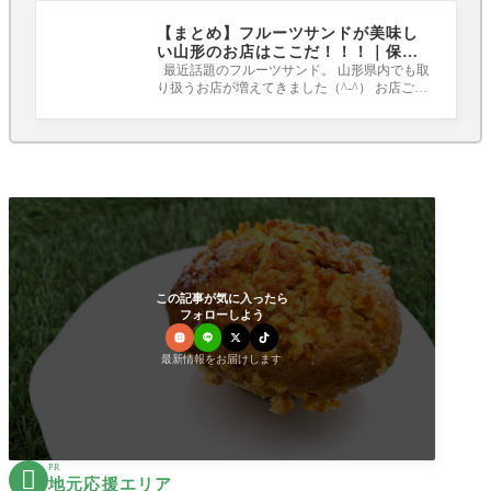
【まとめ】フルーツサンドが美味し
い山形のお店はここだ！！！｜保存
版
最近話題のフルーツサンド。 山形県内でも取
り扱うお店が増えてきました（^-^） お店ごと
にこだりのパンやクリームを使用してい
この記事が気に入ったら
フォローしよう
最新情報をお届けします
PR

地元応援エリア