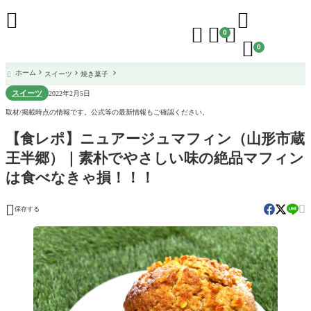





0

0
ホーム
スイーツ
焼き菓子

スイーツ
2022年2月5日
取材/掲載時点の情報です。公式等の最新情報もご確認ください。
【食レポ】ニュアージュマフィン（山形市蔵
王半郷）｜素朴でやさしい味の絶品マフィン
は食べなきゃ損！！！


保存する