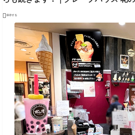

保存する