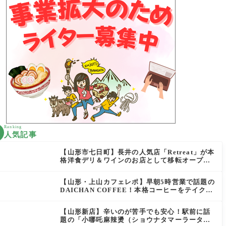
Ranking
人気記事
【山形市七日町】長井の人気店「Retreat」が本
格洋食デリ＆ワインのお店として移転オープン
決定！
【山形・上山カフェレポ】早朝5時営業で話題の
DAICHAN COFFEE！本格コーヒーをテイクア
ウトで堪能
【山形新店】辛いのが苦手でも安心！駅前に話
題の「小哪吒麻辣燙（ショウナタマーラータ