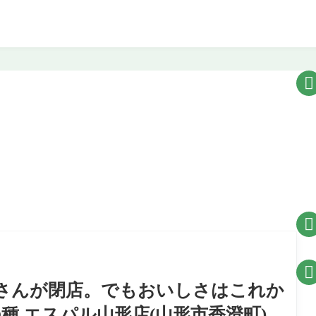



さんが閉店。でもおいしさはこれか
種 エスパル山形店(山形市香澄町)