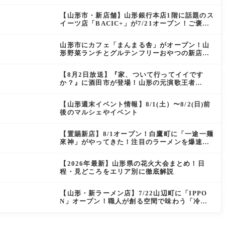
ン）」がOPEN
【山形市・新店舗】山形銀行本店1階に話題のス
イーツ店「BACIC+」が7/21オープン！ご褒美
にぴったりの絶品ケーキを実食レポ
山形市にカフェ「まんまる舎」がオープン！山
形野菜ランチとグルテンフリーおやつの新店情
報
【8月2日放送】『家、ついて行ってイイです
か？』に酒田市が登場！山形の元演歌王者
（秘）郷土メシ
【山形週末イベント情報】8/1(土）〜8/2(日)前
後のマルシェやイベント
【置賜新店】8/1オープン！白鷹町に「一途一麺
來神」がやってきた！注目のラーメンを爆速実
食レポ
【2026年最新】山形県の花火大会まとめ！日
程・見どころをエリア別に徹底解説
【山形・新ラーメン店】7/22山辺町に「IPPO
N」オープン！職人が創る空間で味わう「冷た
い鶏らーめん」を実食レポ