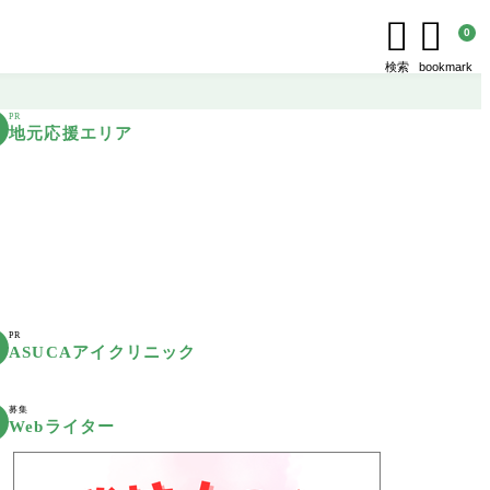


0
検索
bookmark
PR
地元応援エリア
PR
ASUCAアイクリニック
募集
Webライター