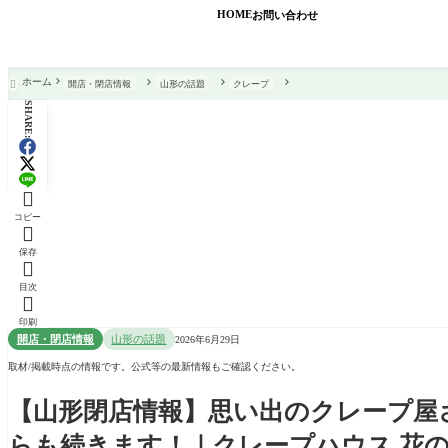
HOME
お問い合わせ
ホーム
開店・閉店情報
山形の話題
クレープ

SHARE:

コピー

保存

目次

印刷
開店・閉店情報
山形の話題
2026年6月29日
取材/掲載時点の情報です。公式等の最新情報もご確認ください。
【山形閉店情報】思い出のクレープ屋
らも続きます！｜クレープハウス 花の