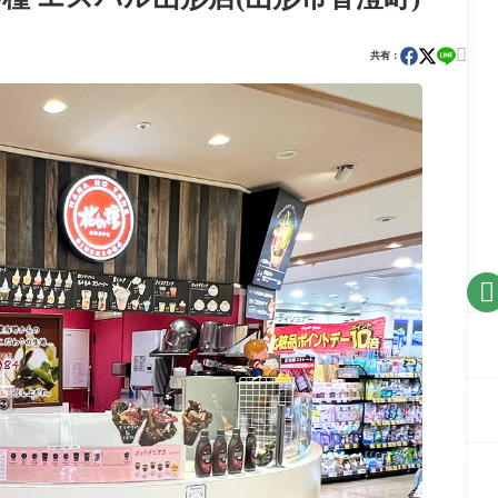

共有：
