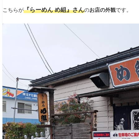
『らーめん め組』さん
こちらが
の
お店の外観
です。