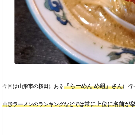
『らーめん め組』さん
今回は
山形市の桜田
にある
に行
常に上位に名前が
山形ラーメンのランキングなどでは