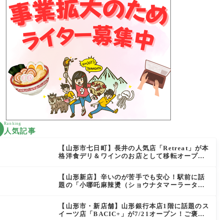
Ranking
人気記事
【山形市七日町】長井の人気店「Retreat」が本
格洋食デリ＆ワインのお店として移転オープン
決定！
【山形新店】辛いのが苦手でも安心！駅前に話
題の「小哪吒麻辣燙（ショウナタマーラータ
ン）」がOPEN
【山形市・新店舗】山形銀行本店1階に話題のス
イーツ店「BACIC+」が7/21オープン！ご褒美