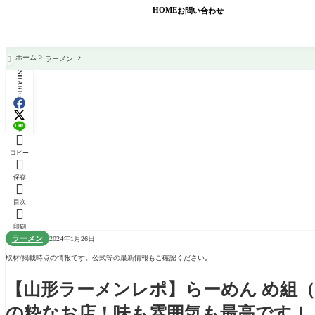
HOME
お問い合わせ
ホーム
ラーメン

SHARE:

コピー

保存

目次

印刷
ラーメン
2024年1月26日
取材/掲載時点の情報です。公式等の最新情報もご確認ください。
【山形ラーメンレポ】らーめん め組
の粋なお店！味も雰囲気も最高です！