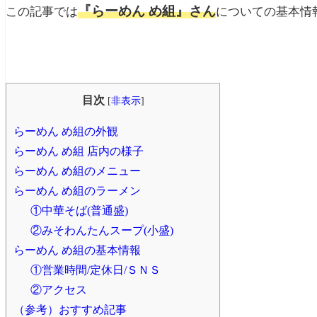
『らーめん め組』さん
この記事では
についての基本情
目次
[
非表示
]
らーめん め組の外観
らーめん め組 店内の様子
らーめん め組のメニュー
らーめん め組のラーメン
①中華そば(普通盛)
②みそわんたんスープ(小盛)
らーめん め組の基本情報
①営業時間/定休日/ＳＮＳ
②アクセス
（参考）おすすめ記事