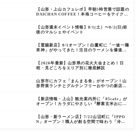
にぴったりの絶品ケーキを実食レポ
【山形・上山カフェレポ】早朝5時営業で話題の
DAICHAN COFFEE！本格コーヒーをテイクア
ウトで堪能
【山形週末イベント情報】8/1(土）〜8/2(日)前
後のマルシェやイベント
【置賜新店】8/1オープン！白鷹町に「一途一麺
來神」がやってきた！注目のラーメンを爆速実
食レポ
【2026年最新】山形県の花火大会まとめ！日
程・見どころをエリア別に徹底解説
山形市にカフェ「まんまる舎」がオープン！山
形野菜ランチとグルテンフリーおやつの新店情
報
【新店情報・上山】観光案内所に「85cafe」が
オープン！カラダにやさしい『酵素玄米おにぎ
り』とコーヒーを味わう
【山形・新ラーメン店】7/22山辺町に「IPPO
N」オープン！職人が創る空間で味わう「冷た
い鶏らーめん」を実食レポ