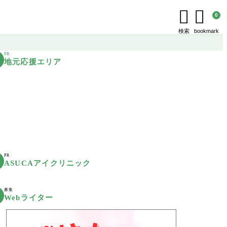


0
検索
bookmark
PR
地元応援エリア
PR
ASUCAアイクリニック
募集
Webライター