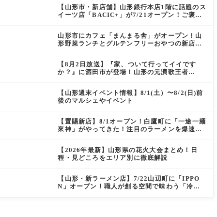
【山形市・新店舗】山形銀行本店1階に話題のス
イーツ店「BACIC+」が7/21オープン！ご褒美
にぴったりの絶品ケーキを実食レポ
山形市にカフェ「まんまる舎」がオープン！山
形野菜ランチとグルテンフリーおやつの新店情
報
【8月2日放送】『家、ついて行ってイイです
か？』に酒田市が登場！山形の元演歌王者
（秘）郷土メシ
【山形週末イベント情報】8/1(土）〜8/2(日)前
後のマルシェやイベント
【置賜新店】8/1オープン！白鷹町に「一途一麺
來神」がやってきた！注目のラーメンを爆速実
食レポ
【2026年最新】山形県の花火大会まとめ！日
程・見どころをエリア別に徹底解説
【山形・新ラーメン店】7/22山辺町に「IPPO
N」オープン！職人が創る空間で味わう「冷た
い鶏らーめん」を実食レポ