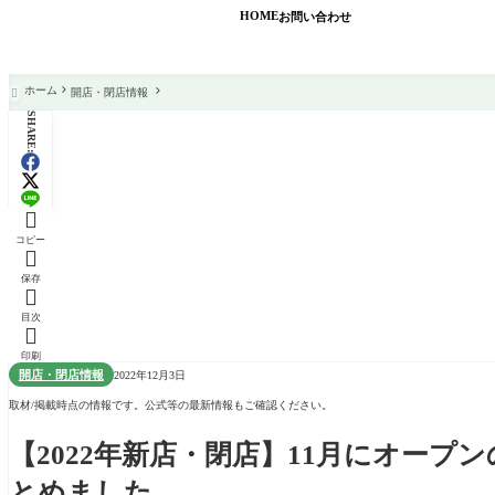
HOME
お問い合わせ
ホーム
開店・閉店情報

SHARE:

コピー

保存

目次

印刷
開店・閉店情報
2022年12月3日
取材/掲載時点の情報です。公式等の最新情報もご確認ください。
【2022年新店・閉店】11月にオー
とめました