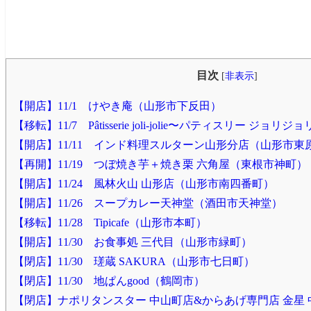
目次
[
非表示
]
【開店】11/1 けやき庵（山形市下反田）
【移転】11/7 Pâtisserie joli-jolie〜パティスリー ジ
【開店】11/11 インド料理スルターン山形分店（山形市東
【再開】11/19 つぼ焼き芋＋焼き栗 六角屋（東根市神町）
【開店】11/24 風林火山 山形店（山形市南四番町）
【開店】11/26 スープカレー天神堂（酒田市天神堂）
【移転】11/28 Tipicafe（山形市本町）
【開店】11/30 お食事処 三代目（山形市緑町）
【閉店】11/30 瑳蔵 SAKURA（山形市七日町）
【閉店】11/30 地ぱんgood（鶴岡市）
【閉店】ナポリタンスター 中山町店&からあげ専門店 金星