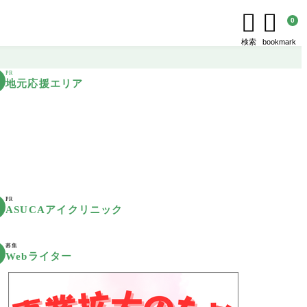


0
検索
bookmark
PR
地元応援エリア
PR
ASUCAアイクリニック
募集
Webライター