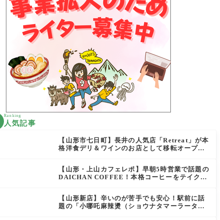
Ranking
人気記事
【山形市七日町】長井の人気店「Retreat」が本
格洋食デリ＆ワインのお店として移転オープン
決定！
【山形・上山カフェレポ】早朝5時営業で話題の
DAICHAN COFFEE！本格コーヒーをテイクア
ウトで堪能
【山形新店】辛いのが苦手でも安心！駅前に話
題の「小哪吒麻辣燙（ショウナタマーラータ
ン）」がOPEN