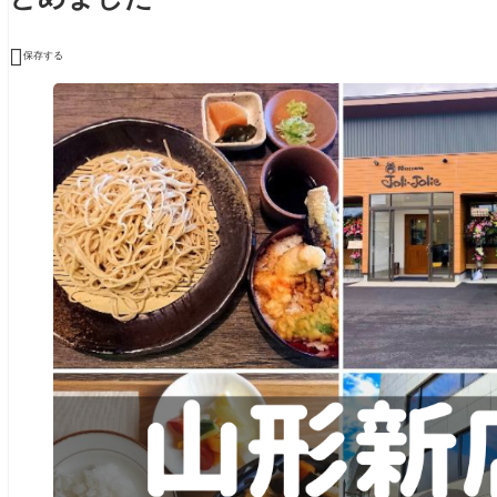

保存する