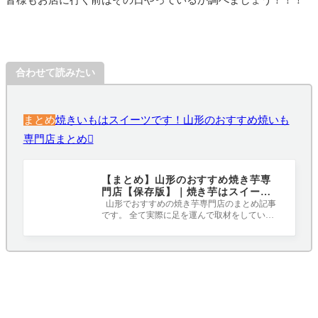
皆様もお店に行く前はその日やっているか調べましょう！！！
合わせて読みたい
まとめ
焼きいもはスイーツです！山形のおすすめ焼いも
専門店まとめ
【まとめ】山形のおすすめ焼き芋専
門店【保存版】｜焼き芋はスイーツ
です！！！
山形でおすすめの焼き芋専門店のまとめ記事
です。 全て実際に足を運んで取材をしていま
す。 秋から冬にかけて食べたくなる焼き