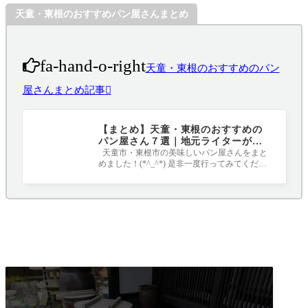
天童・東根のおすすめパン屋さんまとめ
fa-hand-o-right
天童・東根のおすすめのパン
屋さんまとめ記事
【まとめ】天童・東根のおすすめの
パン屋さん７選｜地元ライターがす
べて行ってみました！
天童市・東根市の美味しいパン屋さんをまと
めました！(*^_^*) 是非一度行ってみてくださ
いね☆彡 １．ドリーテマルシャン（東