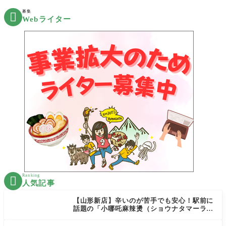
募集

Webライター
Ranking

人気記事
【山形新店】辛いのが苦手でも安心！駅前に
話題の「小哪吒麻辣燙（ショウナタマーラー
タン）」がOPEN