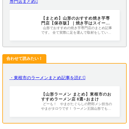
専門店まとめ
【まとめ】山形のおすすめ焼き芋専
門店【保存版】｜焼き芋はスイーツ
です！！！
山形でおすすめの焼き芋専門店のまとめ記事
です。 全て実際に足を運んで取材をしていま
す。 秋から冬にかけて食べたくなる焼き
合わせて読みたい！
・東根市のラーメンまとめ記事を読む
【山形ラーメン まとめ】東根市のお
すすめラーメン店 8選+おまけ
どーも！ やまがたぐらしの野郎メシ担当の
やまがタロウです！ ラーメン王国山形でも激
戦区の1つ東根市（ひがしねし）！ これま