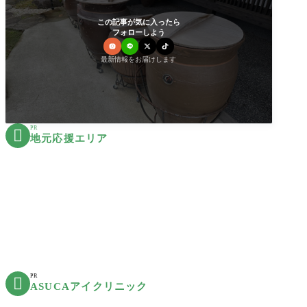
この記事が気に入ったら
フォローしよう
最新情報をお届けします
PR

地元応援エリア
PR

ASUCAアイクリニック