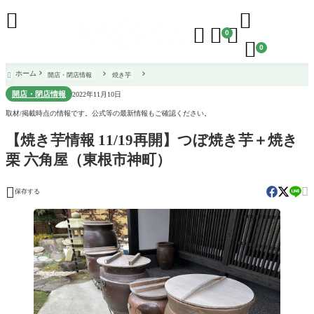





0

0
ホーム
開店・閉店情報
焼き芋

開店・閉店情報
2022年11月10日
取材/掲載時点の情報です。公式等の最新情報もご確認ください。
【焼き芋情報 11/19再開】つぼ焼き芋＋焼き
栗 六角屋（東根市神町）


保存する