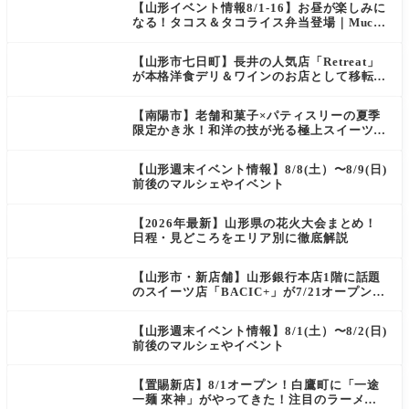
【山形イベント情報8/1-16】お昼が楽しみに
なる！タコス＆タコライス弁当登場｜Mucha
s
【山形市七日町】長井の人気店「Retreat」
が本格洋食デリ＆ワインのお店として移転オ
ープン決定！
【南陽市】老舗和菓子×パティスリーの夏季
限定かき氷！和洋の技が光る極上スイーツ｜
菓匠 萬菊屋 510 Maison de CinQ-dix
【山形週末イベント情報】8/8(土）〜8/9(日)
前後のマルシェやイベント
【2026年最新】山形県の花火大会まとめ！
日程・見どころをエリア別に徹底解説
【山形市・新店舗】山形銀行本店1階に話題
のスイーツ店「BACIC+」が7/21オープン！
ご褒美にぴったりの絶品ケーキを実食レポ
【山形週末イベント情報】8/1(土）〜8/2(日)
前後のマルシェやイベント
【置賜新店】8/1オープン！白鷹町に「一途
一麺 來神」がやってきた！注目のラーメン