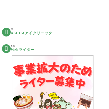
PR

ASUCAアイクリニック
募集

Webライター