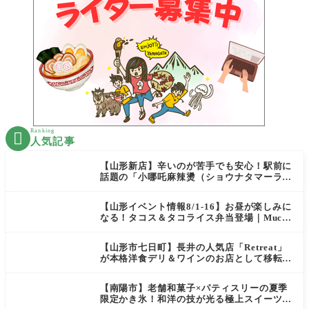
Ranking

人気記事
【山形新店】辛いのが苦手でも安心！駅前に
話題の「小哪吒麻辣燙（ショウナタマーラー
タン）」がOPEN
【山形イベント情報8/1-16】お昼が楽しみに
なる！タコス＆タコライス弁当登場｜Mucha
s
【山形市七日町】長井の人気店「Retreat」
が本格洋食デリ＆ワインのお店として移転オ
ープン決定！
【南陽市】老舗和菓子×パティスリーの夏季
限定かき氷！和洋の技が光る極上スイーツ｜