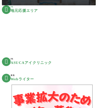
PR

地元応援エリア
PR

ASUCAアイクリニック
募集

Webライター