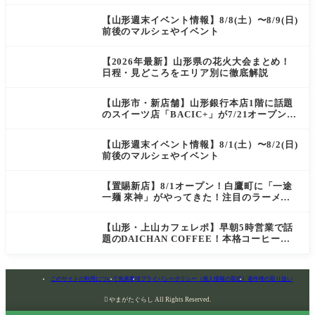
菓匠 萬菊屋 510 Maison de CinQ-dix
【山形週末イベント情報】8/8(土）〜8/9(日)
前後のマルシェやイベント
【2026年最新】山形県の花火大会まとめ！
日程・見どころをエリア別に徹底解説
【山形市・新店舗】山形銀行本店1階に話題
のスイーツ店「BACIC+」が7/21オープン！
ご褒美にぴったりの絶品ケーキを実食レポ
【山形週末イベント情報】8/1(土）〜8/2(日)
前後のマルシェやイベント
【置賜新店】8/1オープン！白鷹町に「一途
一麺 來神」がやってきた！注目のラーメン
を爆速実食レポ
【山形・上山カフェレポ】早朝5時営業で話
題のDAICHAN COFFEE！本格コーヒーを
テイクアウトで堪能
このサイトの利用について
免責事項
プライバシーポリシー（個人情報の取扱）
著作権の取り扱い

やまがたぐらし All Rights Reserved.