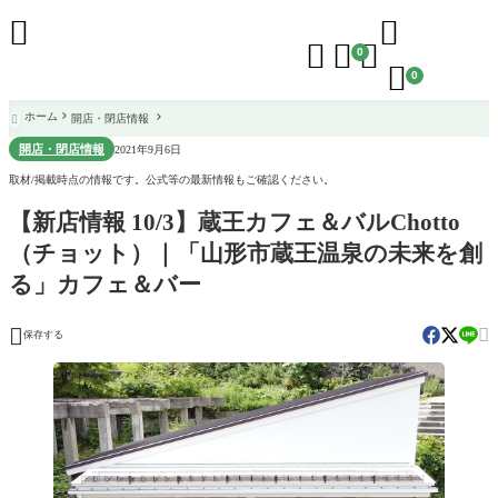





0

0
ホーム
開店・閉店情報

開店・閉店情報
2021年9月6日
取材/掲載時点の情報です。公式等の最新情報もご確認ください。
【新店情報 10/3】蔵王カフェ＆バルChotto
（チョット）｜「山形市蔵王温泉の未来を創
る」カフェ＆バー


保存する