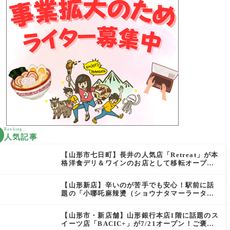
Ranking
人気記事
【山形市七日町】長井の人気店「Retreat」が本
格洋食デリ＆ワインのお店として移転オープン
決定！
【山形新店】辛いのが苦手でも安心！駅前に話
題の「小哪吒麻辣燙（ショウナタマーラータ
ン）」がOPEN
【山形市・新店舗】山形銀行本店1階に話題のス
イーツ店「BACIC+」が7/21オープン！ご褒美