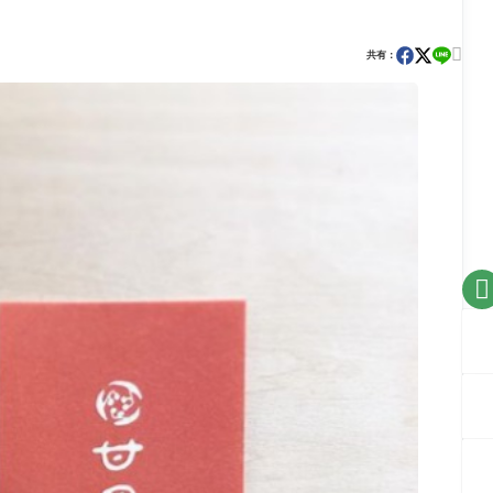

共有：
