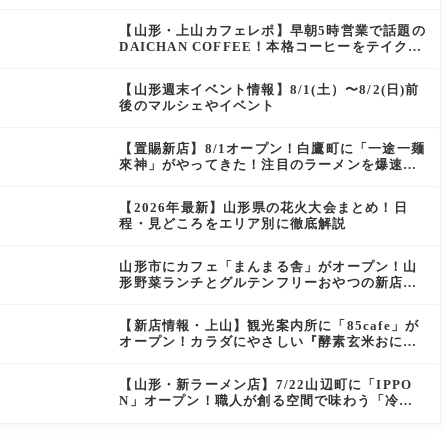
にぴったりの絶品ケーキを実食レポ
【山形・上山カフェレポ】早朝5時営業で話題の
DAICHAN COFFEE！本格コーヒーをテイクア
ウトで堪能
【山形週末イベント情報】8/1(土）〜8/2(日)前
後のマルシェやイベント
【置賜新店】8/1オープン！白鷹町に「一途一麺
來神」がやってきた！注目のラーメンを爆速実
食レポ
【2026年最新】山形県の花火大会まとめ！日
程・見どころをエリア別に徹底解説
山形市にカフェ「まんまる舎」がオープン！山
形野菜ランチとグルテンフリーおやつの新店情
報
【新店情報・上山】観光案内所に「85cafe」が
オープン！カラダにやさしい『酵素玄米おにぎ
り』とコーヒーを味わう
【山形・新ラーメン店】7/22山辺町に「IPPO
N」オープン！職人が創る空間で味わう「冷た
い鶏らーめん」を実食レポ