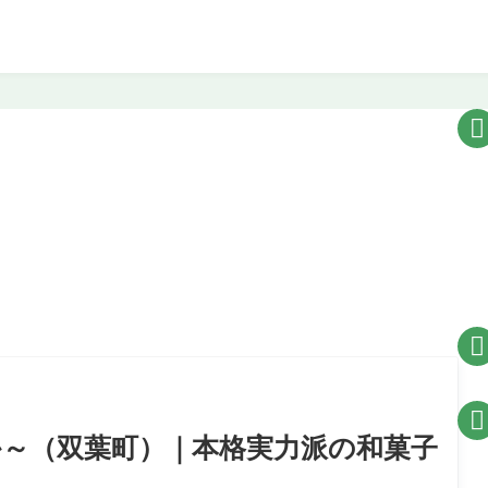



かんか～（双葉町）｜本格実力派の和菓子