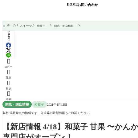
HOME
お問い合わせ
ホーム
スイーツ
和菓子
開店・閉店情報

SHARE:

コピー

保存

目次

印刷
開店・閉店情報
和菓子
2021年4月12日
取材/掲載時点の情報です。公式等の最新情報もご確認ください。
【新店情報 4/18】和菓子 甘果 〜
専門店がオープン！