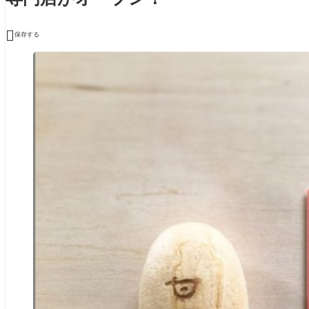

保存する