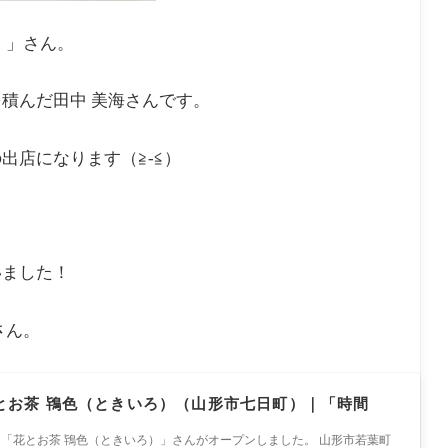
）」さん。
積んだ田中 美海さんです。
出店になります（≧-≦）
いました！
さん。
とお茶 鴇色（ときいろ）（山形市七日町）｜「時間
ェ「花とお茶 鴇色（ときいろ）」さんがオープンしました。 山形市若葉町