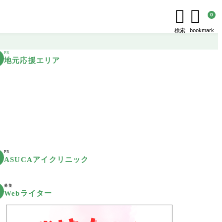


0
検索
bookmark
PR
地元応援エリア
PR
ASUCAアイクリニック
募集
Webライター