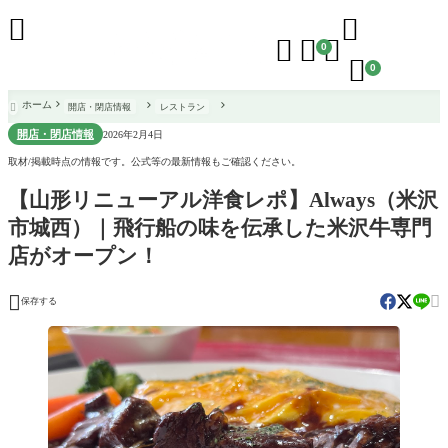





0

0
ホーム
開店・閉店情報
レストラン

開店・閉店情報
2026年2月4日
取材/掲載時点の情報です。公式等の最新情報もご確認ください。
【山形リニューアル洋食レポ】Always（米沢
市城西）｜飛行船の味を伝承した米沢牛専門
店がオープン！


保存する