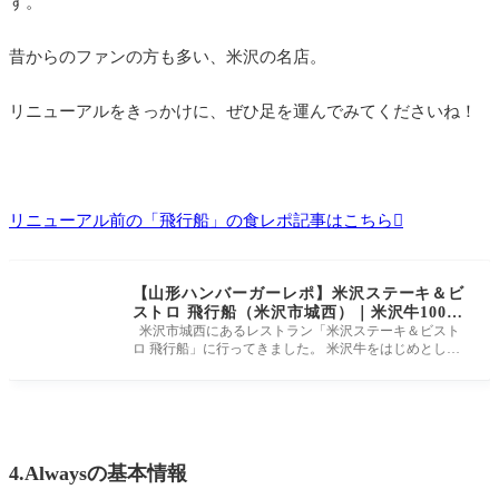
す。
昔からのファンの方も多い、米沢の名店。
リニューアルをきっかけに、ぜひ足を運んでみてくださいね！
リニューアル前の「飛行船」の食レポ記事はこちら
【山形ハンバーガーレポ】米沢ステーキ＆ビ
ストロ 飛行船（米沢市城西）｜米沢牛100%
パティ！贅沢すぎるハンバーガー
米沢市城西にあるレストラン「米沢ステーキ＆ビスト
ロ 飛行船」に行ってきました。 米沢牛をはじめとした
山形県産の美味しいお
4.Alwaysの基本情報