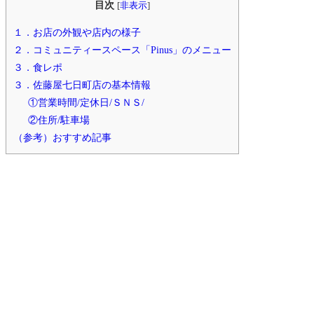
目次
[
非表示
]
１．お店の外観や店内の様子
２．コミュニティースペース「Pinus」のメニュー
３．食レポ
３．佐藤屋七日町店の基本情報
①営業時間/定休日/ＳＮＳ/
②住所/駐車場
（参考）おすすめ記事