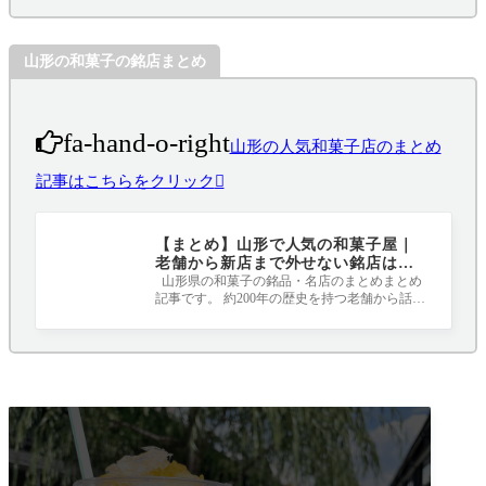
山形の和菓子の銘店まとめ
fa-hand-o-right
山形の人気和菓子店のまとめ
記事はこちらをクリック
【まとめ】山形で人気の和菓子屋｜
老舗から新店まで外せない銘店はこ
こ！！！
山形県の和菓子の銘品・名店のまとめまとめ
記事です。 約200年の歴史を持つ老舗から話題
のYou tuberが手がける新店など、個性豊か