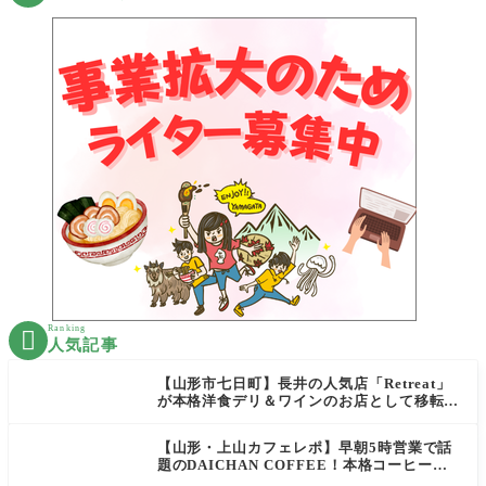
Ranking

人気記事
【山形市七日町】長井の人気店「Retreat」
が本格洋食デリ＆ワインのお店として移転オ
ープン決定！
【山形・上山カフェレポ】早朝5時営業で話
題のDAICHAN COFFEE！本格コーヒーを
テイクアウトで堪能