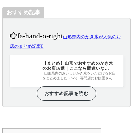
おすすめ記事
fa-hand-o-right
山形県内のかき氷が人気のお
店のまとめ記事
【まとめ】山形でおすすめのかき氷
のお店16選｜ここなら間違いな
し！！！
山形県内のおいしいかき氷をいただけるお店
をまとめました（^-^） 専門店にお餅屋さんに
カフェにと、どれも表情豊かなかき氷と
おすすめ記事を読む