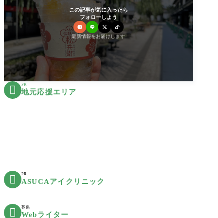
この記事が気に入ったら
フォローしよう
最新情報をお届けします
PR

地元応援エリア
PR

ASUCAアイクリニック
募集

Webライター