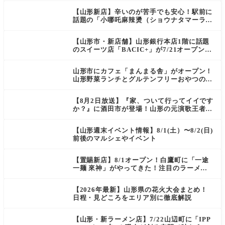
【山形新店】辛いのが苦手でも安心！駅前に
話題の「小哪吒麻辣燙（ショウナタマーラー
タン）」がOPEN
【山形市・新店舗】山形銀行本店1階に話題
のスイーツ店「BACIC+」が7/21オープン！
ご褒美にぴったりの絶品ケーキを実食レポ
山形市にカフェ「まんまる舎」がオープン！
山形野菜ランチとグルテンフリーおやつの新
店情報
【8月2日放送】『家、ついて行ってイイです
か？』に酒田市が登場！山形の元演歌王者
（秘）郷土メシ
【山形週末イベント情報】8/1(土）〜8/2(日)
前後のマルシェやイベント
【置賜新店】8/1オープン！白鷹町に「一途
一麺 來神」がやってきた！注目のラーメン
を爆速実食レポ
【2026年最新】山形県の花火大会まとめ！
日程・見どころをエリア別に徹底解説
【山形・新ラーメン店】7/22山辺町に「IPP