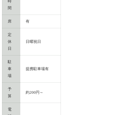
時
間
席
有
定
休
日曜祝日
日
駐
車
提携駐車場有
場
予
約200円～
算
電