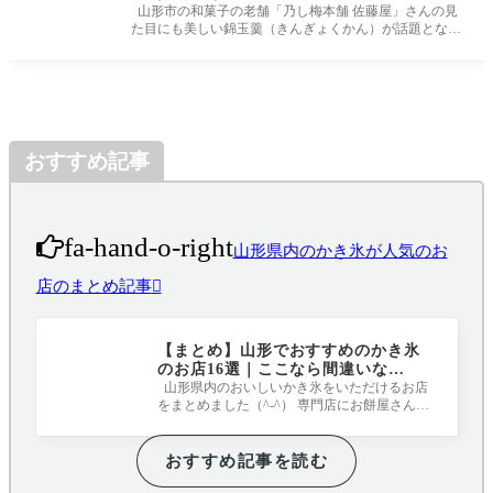
山形市の和菓子の老舗「乃し梅本舗 佐藤屋」さんの見
た目にも美しい錦玉羹（きんぎょくかん）が話題となっ
ています（^-^） 今回
おすすめ記事
fa-hand-o-right
山形県内のかき氷が人気のお
店のまとめ記事
【まとめ】山形でおすすめのかき氷
のお店16選｜ここなら間違いな
し！！！
山形県内のおいしいかき氷をいただけるお店
をまとめました（^-^） 専門店にお餅屋さんに
カフェにと、どれも表情豊かなかき氷と
おすすめ記事を読む