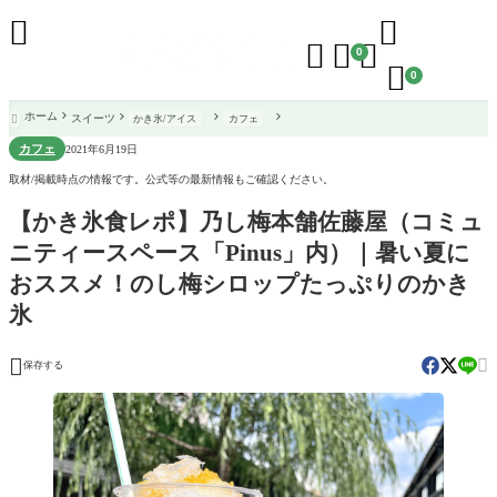





0

0
ホーム
スイーツ
かき氷/アイス
カフェ

カフェ
2021年6月19日
取材/掲載時点の情報です。公式等の最新情報もご確認ください。
【かき氷食レポ】乃し梅本舗佐藤屋（コミュ
ニティースペース「Pinus」内）｜暑い夏に
おススメ！のし梅シロップたっぷりのかき
氷


保存する