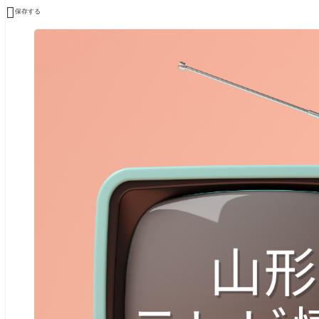

保存する