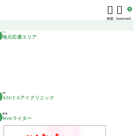


0
検索
bookmark
PR
地元応援エリア
PR
ASUCAアイクリニック
募集
Webライター