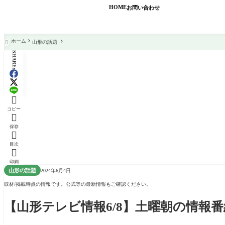
HOME
お問い合わせ
ホーム
山形の話題

SHARE:

コピー

保存

目次

印刷
山形の話題
2024年6月4日
取材/掲載時点の情報です。公式等の最新情報もご確認ください。
【山形テレビ情報6/8】土曜朝の情報