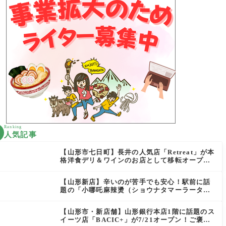
Ranking
人気記事
【山形市七日町】長井の人気店「Retreat」が本
格洋食デリ＆ワインのお店として移転オープン
決定！
【山形新店】辛いのが苦手でも安心！駅前に話
題の「小哪吒麻辣燙（ショウナタマーラータ
ン）」がOPEN
【山形市・新店舗】山形銀行本店1階に話題のス
イーツ店「BACIC+」が7/21オープン！ご褒美