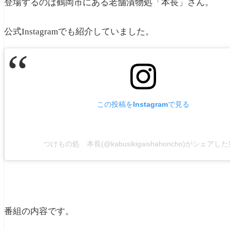
登場するのは鶴岡市にある老舗漬物処「本長」さん。
公式Instagramでも紹介していました。
この投稿をInstagramで見る
つけもの処 本長(@kabusikigaishahoncho)がシェアし
番組の内容です。