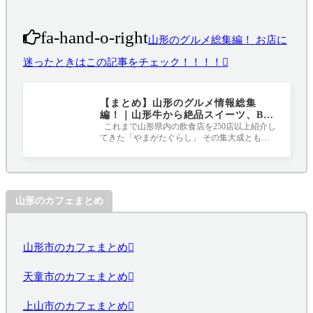
fa-hand-o-right
山形のグルメ総集編！ お店に
迷ったときはこの記事をチェック！！！！
【まとめ】山形のグルメ情報総集
編！｜山形牛から絶品スイーツ、B級
グルメまで
これまで山形県内の飲食店を250店以上紹介し
てきた「やまがたぐらし」 その集大成ともい
える各ジャンルのおすすめ店をまとめま
山形のカフェまとめ
山形市のカフェまとめ
天童市のカフェまとめ
上山市のカフェまとめ