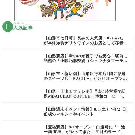
Ranking

人気記事
【山形市七日町】長井の人気店「Retreat」
が本格洋食デリ＆ワインのお店として移転オ
ープン決定！
【山形新店】辛いのが苦手でも安心！駅前に
話題の「小哪吒麻辣燙（ショウナタマーラー
タン）」がOPEN
【山形市・新店舗】山形銀行本店1階に話題
のスイーツ店「BACIC+」が7/21オープン！
ご褒美にぴったりの絶品ケーキを実食レポ
【山形・上山カフェレポ】早朝5時営業で話
題のDAICHAN COFFEE！本格コーヒーを
テイクアウトで堪能
【山形週末イベント情報】8/1(土）〜8/2(日)
前後のマルシェやイベント
【置賜新店】8/1オープン！白鷹町に「一途
一麺 來神」がやってきた！注目のラーメン