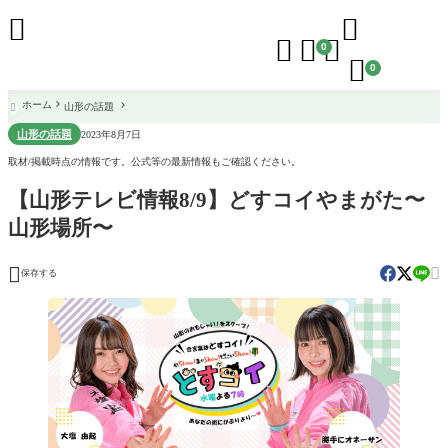





0

0
ホーム
山形の話題

山形の話題
2023年8月7日
取材/掲載時点の情報です。公式等の最新情報もご確認ください。
【山形テレビ情報8/9】どすコイやまがた〜
山形場所〜


保存する