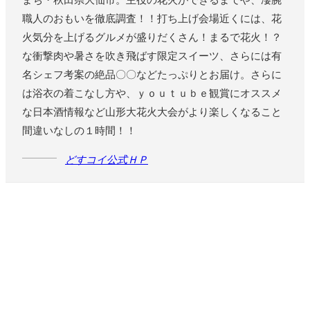
まち・秋田県大仙市。主役の花火ができるまでや、凄腕
職人のおもいを徹底調査！！打ち上げ会場近くには、花
火気分を上げるグルメが盛りだくさん！まるで花火！？
な衝撃肉や暑さを吹き飛ばす限定スイーツ、さらには有
名シェフ考案の絶品〇〇などたっぷりとお届け。さらに
は浴衣の着こなし方や、ｙｏｕｔｕｂｅ観賞にオススメ
な日本酒情報など山形大花火大会がより楽しくなること
間違いなしの１時間！！
どすコイ公式ＨＰ