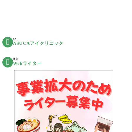
PR

ASUCAアイクリニック
募集

Webライター