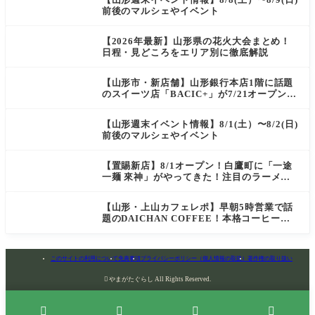
前後のマルシェやイベント
【2026年最新】山形県の花火大会まとめ！
日程・見どころをエリア別に徹底解説
【山形市・新店舗】山形銀行本店1階に話題
のスイーツ店「BACIC+」が7/21オープン！
ご褒美にぴったりの絶品ケーキを実食レポ
【山形週末イベント情報】8/1(土）〜8/2(日)
前後のマルシェやイベント
【置賜新店】8/1オープン！白鷹町に「一途
一麺 來神」がやってきた！注目のラーメン
を爆速実食レポ
【山形・上山カフェレポ】早朝5時営業で話
題のDAICHAN COFFEE！本格コーヒーを
テイクアウトで堪能
このサイトの利用について
免責事項
プライバシーポリシー（個人情報の取扱）
著作権の取り扱い

やまがたぐらし All Rights Reserved.



