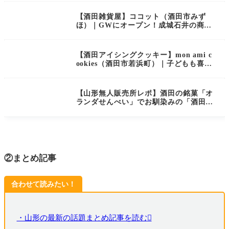
【酒田雑貨屋】ココット（酒田市みず
ほ）｜GWにオープン！成城石井の商品
やオシャレ雑貨が並ぶセレクトショップ
【酒田アイシングクッキー】mon ami c
ookies（酒田市若浜町）｜子どもも喜
ぶ！キュンと可愛い手作りアイシングク
ッキーのお店がオープン
【山形無人販売所レポ】酒田の銘菓「オ
ランダせんべい」でお馴染みの「酒田米
菓」のこわれせんべい無人販売所に行っ
てきました！
②まとめ記事
合わせて読みたい！
・山形の最新の話題まとめ記事を読む