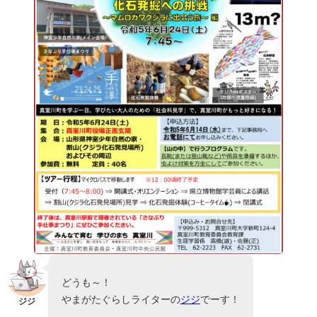
どうも～！
やまがたぐらしライターの
ジジ
でーす！
ジジ