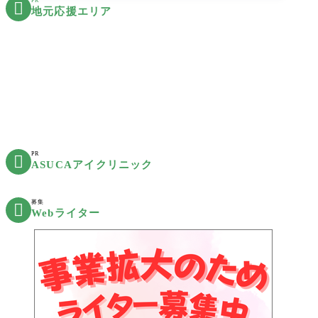
PR

地元応援エリア
PR

ASUCAアイクリニック
募集

Webライター