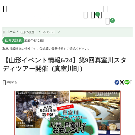





0

0
ホーム
山形の話題
イベント

山形の話題
2023年6月28日
取材/掲載時点の情報です。公式等の最新情報もご確認ください。
【山形イベント情報6/24】第9回真室川スタ
ディツアー開催（真室川町）


保存する