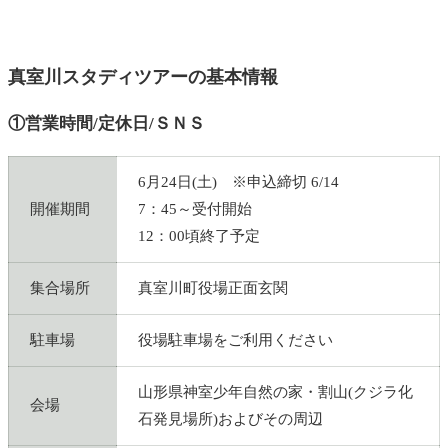
真室川スタディツアーの基本情報
①営業時間/定休日/ＳＮＳ
6月24日(土) ※申込締切 6/14
開催期間
7：45～受付開始
12：00頃終了予定
集合場所
真室川町役場正面玄関
駐車場
役場駐車場をご利用ください
山形県神室少年自然の家・割山(クジラ化
会場
石発見場所)およびその周辺