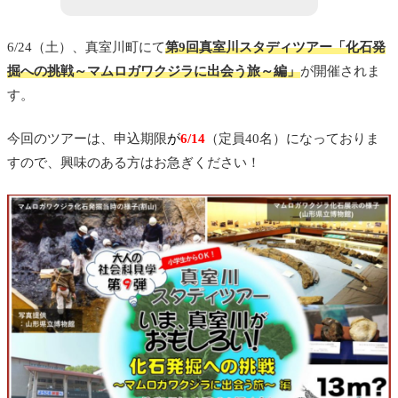
6/24（土）、
真室川町
にて
第9回真室川スタディツアー「化石発
掘への挑戦～マムロガワクジラに出会う旅～編」
が開催されま
す。
今回のツアーは、
申込期限
が
6/14
（定員40名）になっておりま
すので、興味のある方はお急ぎください！