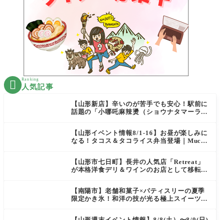
Ranking

人気記事
【山形新店】辛いのが苦手でも安心！駅前に
話題の「小哪吒麻辣燙（ショウナタマーラー
タン）」がOPEN
【山形イベント情報8/1-16】お昼が楽しみに
なる！タコス＆タコライス弁当登場｜Mucha
s
【山形市七日町】長井の人気店「Retreat」
が本格洋食デリ＆ワインのお店として移転オ
ープン決定！
【南陽市】老舗和菓子×パティスリーの夏季
限定かき氷！和洋の技が光る極上スイーツ｜
菓匠 萬菊屋 510 Maison de CinQ-dix
【山形週末イベント情報】8/8(土）〜8/9(日)