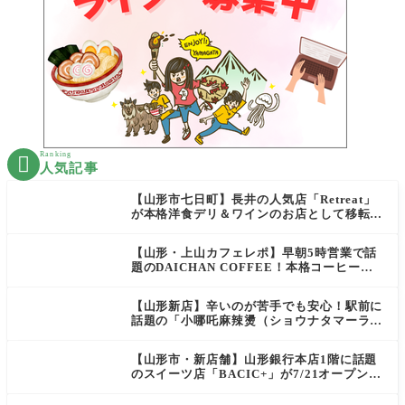
Ranking

人気記事
【山形市七日町】長井の人気店「Retreat」
が本格洋食デリ＆ワインのお店として移転オ
ープン決定！
【山形・上山カフェレポ】早朝5時営業で話
題のDAICHAN COFFEE！本格コーヒーを
テイクアウトで堪能
【山形新店】辛いのが苦手でも安心！駅前に
話題の「小哪吒麻辣燙（ショウナタマーラー
タン）」がOPEN
【山形市・新店舗】山形銀行本店1階に話題
のスイーツ店「BACIC+」が7/21オープン！
ご褒美にぴったりの絶品ケーキを実食レポ