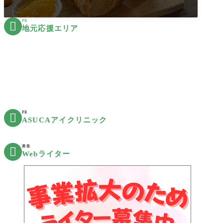
PR

地元応援エリア
PR

ASUCAアイクリニック
募集

Webライター