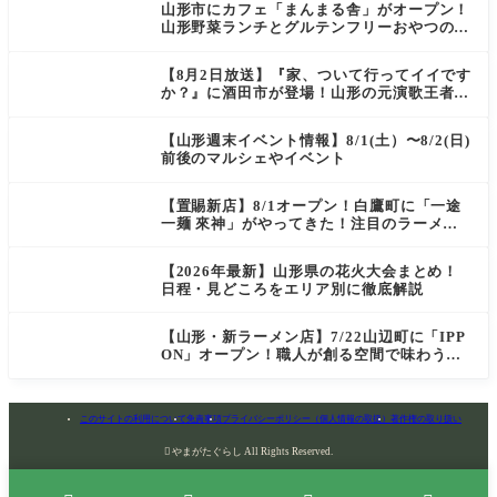
山形市にカフェ「まんまる舎」がオープン！
山形野菜ランチとグルテンフリーおやつの新
店情報
【8月2日放送】『家、ついて行ってイイです
か？』に酒田市が登場！山形の元演歌王者
（秘）郷土メシ
【山形週末イベント情報】8/1(土）〜8/2(日)
前後のマルシェやイベント
【置賜新店】8/1オープン！白鷹町に「一途
一麺 來神」がやってきた！注目のラーメン
を爆速実食レポ
【2026年最新】山形県の花火大会まとめ！
日程・見どころをエリア別に徹底解説
【山形・新ラーメン店】7/22山辺町に「IPP
ON」オープン！職人が創る空間で味わう
「冷たい鶏らーめん」を実食レポ
このサイトの利用について
免責事項
プライバシーポリシー（個人情報の取扱）
著作権の取り扱い

やまがたぐらし All Rights Reserved.