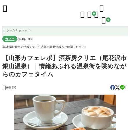





0

0
ホーム
カフェ

カフェ
2024年9月3日
取材/掲載時点の情報です。公式等の最新情報もご確認ください。
【山形カフェレポ】酒茶房クリエ（尾花沢市
銀山温泉）｜情緒あふれる温泉街を眺めなが
らのカフェタイム


保存する