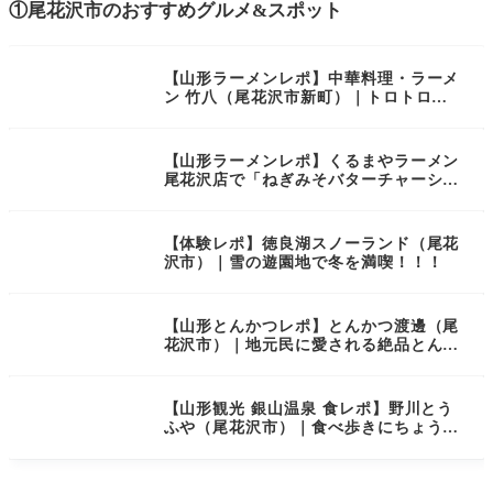
①尾花沢市のおすすめグルメ&スポット
【山形ラーメンレポ】中華料理・ラーメ
ン 竹八（尾花沢市新町）｜トロトロチ
ャーシューが食べられる人気ラーメン
店！
【山形ラーメンレポ】くるまやラーメン
尾花沢店で「ねぎみそバターチャーシュ
ー」を食レポ！某サイトでの「くるまや
ラーメン東北人気店ランキング第2位」
の実力店！
【体験レポ】徳良湖スノーランド（尾花
沢市）｜雪の遊園地で冬を満喫！！！
【山形とんかつレポ】とんかつ渡邊（尾
花沢市）｜地元民に愛される絶品とんか
つ！
【山形観光 銀山温泉 食レポ】野川とう
ふや（尾花沢市）｜食べ歩きにちょうど
いいお豆腐屋さん！