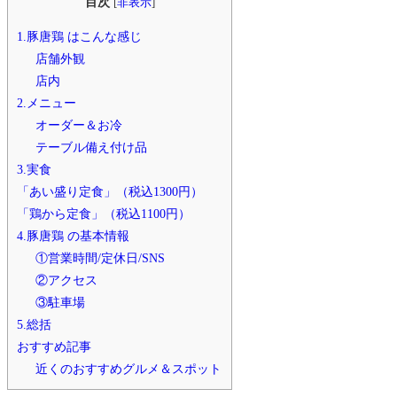
目次
[
非表示
]
1.豚唐鶏 はこんな感じ
店舗外観
店内
2.メニュー
オーダー＆お冷
テーブル備え付け品
3.実食
「あい盛り定食」（税込1300円）
「鶏から定食」（税込1100円）
4.豚唐鶏 の基本情報
①営業時間/定休日/SNS
②アクセス
③駐車場
5.総括
おすすめ記事
近くのおすすめグルメ＆スポット