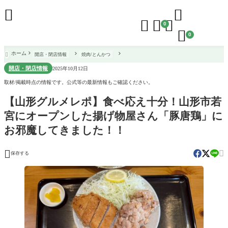





0

0
ホーム
開店・閉店情報
焼肉/とんかつ

開店・閉店情報
2025年10月12日
取材/掲載時点の情報です。公式等の最新情報もご確認ください。
【山形グルメレポ】食べ応え十分！山形市若
宮にオープンした揚げ物屋さん「豚唐鶏」に
お邪魔してきました！！


保存する