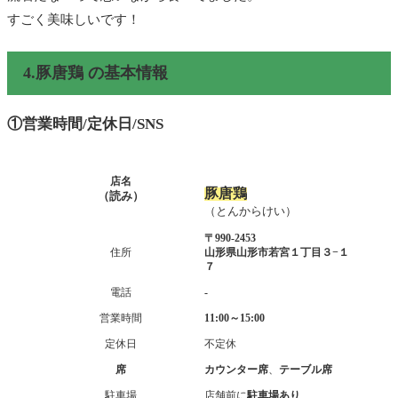
すごく美味しいです！
4.豚唐鶏 の基本情報
①営業時間/定休日/SNS
店名
豚唐鶏
（読み）
（とんからけい）
〒990-2453
住所
山形県山形市若宮１丁目３−１
７
電話
-
営業時間
11:00～15:00
定休日
不定休
席
カウンター席
、
テーブル席
駐車場
店舗前に
駐車場あり