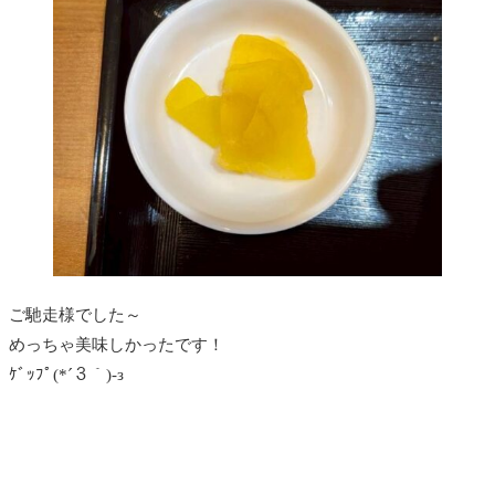
ご馳走様でした～
めっちゃ美味しかったです！
ｹﾞｯﾌﾟ(*´３｀)-з