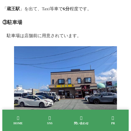
「
蔵王駅
」を出て、Taxi等車で
6分
程度です。
③駐車場
駐車場は店舗前に用意されています。




HOME
SNS
問い合わせ
PR