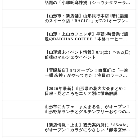
話題の「小哪吒麻辣燙（ショウナタマーラー
タン）」がOPEN
【山形市・新店舗】山形銀行本店1階に話題
のスイーツ店「BACIC+」が7/21オープン！
ご褒美にぴったりの絶品ケーキを実食レポ
【山形・上山カフェレポ】早朝5時営業で話
題のDAICHAN COFFEE！本格コーヒーを
テイクアウトで堪能
【山形週末イベント情報】8/1(土）〜8/2(日)
前後のマルシェやイベント
【置賜新店】8/1オープン！白鷹町に「一途
一麺 來神」がやってきた！注目のラーメン
を爆速実食レポ
【2026年最新】山形県の花火大会まとめ！
日程・見どころをエリア別に徹底解説
山形市にカフェ「まんまる舎」がオープン！
山形野菜ランチとグルテンフリーおやつの新
店情報
【新店情報・上山】観光案内所に「85cafe」
がオープン！カラダにやさしい『酵素玄米お
にぎり』とコーヒーを味わう