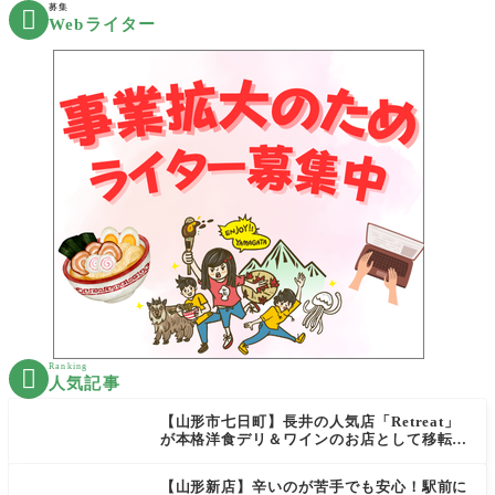
募集

Webライター
Ranking

人気記事
【山形市七日町】長井の人気店「Retreat」
が本格洋食デリ＆ワインのお店として移転オ
ープン決定！
【山形新店】辛いのが苦手でも安心！駅前に