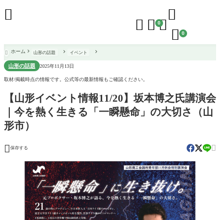





0

0
ホーム
山形の話題
イベント

山形の話題
2025年11月13日
取材/掲載時点の情報です。公式等の最新情報もご確認ください。
【山形イベント情報11/20】坂本博之氏講演会
｜今を熱く生きる「一瞬懸命」の大切さ（山
形市）


保存する