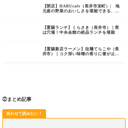
【閉店】HARUcafe（長井市栄町）| 地
元産の野菜のおいしさを堪能できる、体
にやさしいランチプレート！
【置賜ランチ】くらさき（長井市）｜実
は穴場！中央会館の絶品ランチを堪能
【置賜新店ラーメン】拉麺てらこや（長
井市）｜コク深い味噌の香りに箸が止ま
らない！
②まとめ記事
合わせて読みたい！