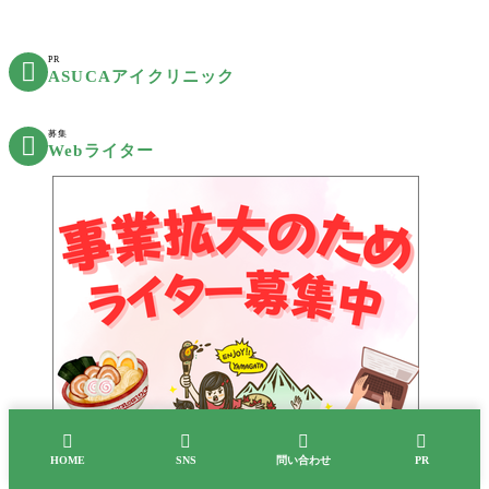
PR

ASUCAアイクリニック
募集

Webライター




HOME
SNS
問い合わせ
PR
Ranking