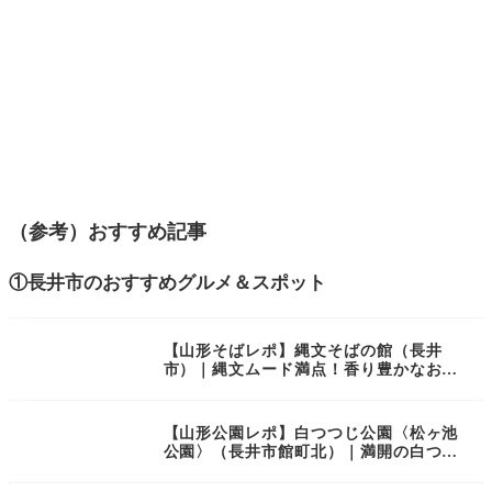
（参考）おすすめ記事
①長井市のおすすめグルメ＆スポット
【山形そばレポ】縄文そばの館（長井
市）｜縄文ムード満点！香り豊かなおそ
ばを堪能
【山形公園レポ】白つつじ公園〈松ヶ池
公園〉（長井市館町北）｜満開の白つつ
じが咲き誇る景色はまさに純白の世界で
した