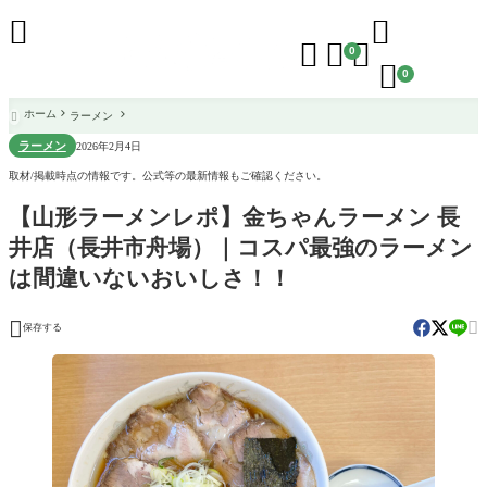





0

0
ホーム
ラーメン

ラーメン
2026年2月4日
取材/掲載時点の情報です。公式等の最新情報もご確認ください。
【山形ラーメンレポ】金ちゃんラーメン 長
井店（長井市舟場）｜コスパ最強のラーメン
は間違いないおいしさ！！


保存する