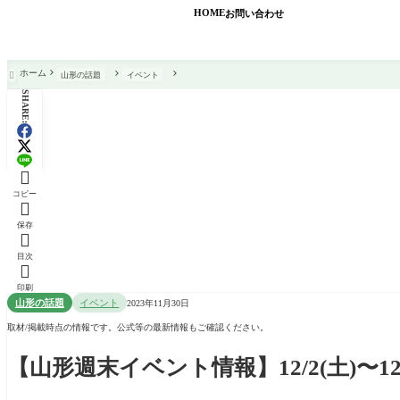
HOME
お問い合わせ
ホーム
山形の話題
イベント

SHARE:

コピー

保存

目次

印刷
山形の話題
イベント
2023年11月30日
取材/掲載時点の情報です。公式等の最新情報もご確認ください。
【山形週末イベント情報】12/2(土)〜1