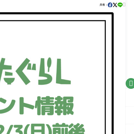

共有：
