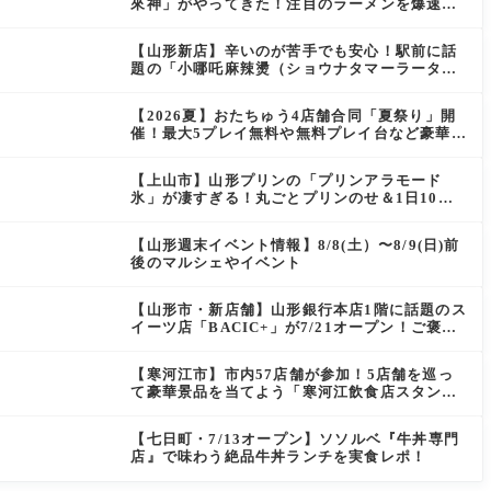
來神」がやってきた！注目のラーメンを爆速実
食レポ
【山形新店】辛いのが苦手でも安心！駅前に話
題の「小哪吒麻辣燙（ショウナタマーラータ
ン）」がOPEN
【2026夏】おたちゅう4店舗合同「夏祭り」開
催！最大5プレイ無料や無料プレイ台など豪華企
画が満載（天童・山形南・米沢・酒田）
【上山市】山形プリンの「プリンアラモード
氷」が凄すぎる！丸ごとプリンのせ＆1日10食
限定の贅沢かき氷
【山形週末イベント情報】8/8(土）〜8/9(日)前
後のマルシェやイベント
【山形市・新店舗】山形銀行本店1階に話題のス
イーツ店「BACIC+」が7/21オープン！ご褒美
にぴったりの絶品ケーキを実食レポ
【寒河江市】市内57店舗が参加！5店舗を巡っ
て豪華景品を当てよう「寒河江飲食店スタンプ
ラリー」開催
【七日町・7/13オープン】ソソルベ『牛丼専門
店』で味わう絶品牛丼ランチを実食レポ！