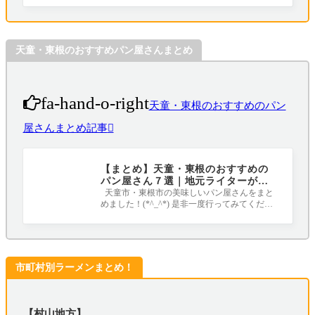
天童・東根のおすすめパン屋さんまとめ
fa-hand-o-right
天童・東根のおすすめのパン
屋さんまとめ記事
【まとめ】天童・東根のおすすめの
パン屋さん７選｜地元ライターがす
べて行ってみました！
天童市・東根市の美味しいパン屋さんをまと
めました！(*^_^*) 是非一度行ってみてくださ
いね☆彡 １．ドリーテマルシャン（東
市町村別ラーメンまとめ！
【村山地方】