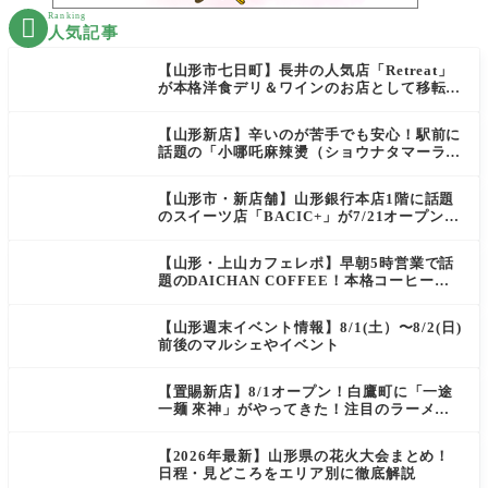
Ranking

人気記事
【山形市七日町】長井の人気店「Retreat」
が本格洋食デリ＆ワインのお店として移転オ
ープン決定！
【山形新店】辛いのが苦手でも安心！駅前に
話題の「小哪吒麻辣燙（ショウナタマーラー
タン）」がOPEN
【山形市・新店舗】山形銀行本店1階に話題
のスイーツ店「BACIC+」が7/21オープン！
ご褒美にぴったりの絶品ケーキを実食レポ
【山形・上山カフェレポ】早朝5時営業で話
題のDAICHAN COFFEE！本格コーヒーを
テイクアウトで堪能
【山形週末イベント情報】8/1(土）〜8/2(日)
前後のマルシェやイベント
【置賜新店】8/1オープン！白鷹町に「一途
一麺 來神」がやってきた！注目のラーメン
を爆速実食レポ
【2026年最新】山形県の花火大会まとめ！
日程・見どころをエリア別に徹底解説