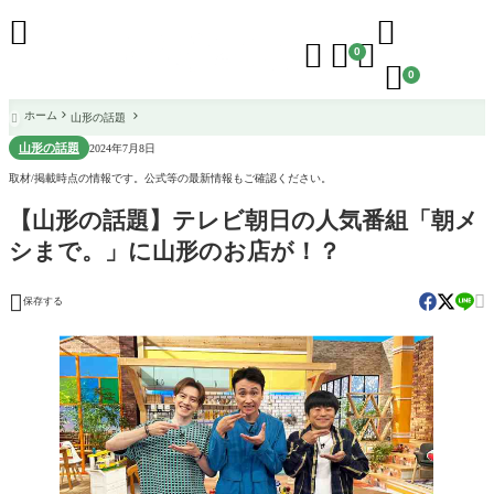





0

0
ホーム
山形の話題

山形の話題
2024年7月8日
取材/掲載時点の情報です。公式等の最新情報もご確認ください。
【山形の話題】テレビ朝日の人気番組「朝メ
シまで。」に山形のお店が！？


保存する