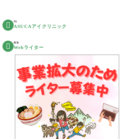
PR

ASUCAアイクリニック
募集

Webライター