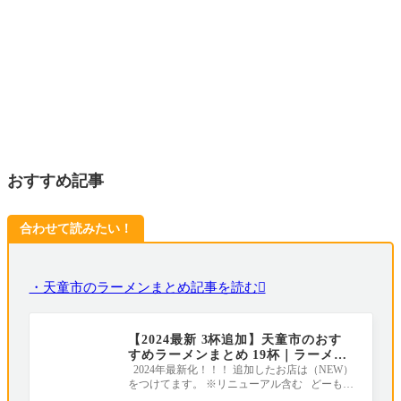
おすすめ記事
合わせて読みたい！
・天童市のラーメンまとめ記事を読む
【2024最新 3杯追加】天童市のおす
すめラーメンまとめ 19杯｜ラーメン
王国山形
2024年最新化！！！ 追加したお店は（NEW）
をつけてます。 ※リニューアル含む どーも！
やまがたぐらしの野郎メシ担当のやま