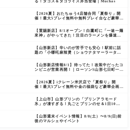
る！タコス＆タコライス弁当登場｜Muchas
【2026夏】おたちゅう4店舗合同「夏祭り」開
催！最大5プレイ無料や無料プレイ台など豪華企
画が満載（天童・山形南・米沢・酒田）
【置賜新店】8/1オープン！白鷹町に「一途一麺
來神」がやってきた！注目のラーメンを爆速実
食レポ
【山形新店】辛いのが苦手でも安心！駅前に話
題の「小哪吒麻辣燙（ショウナタマーラータ
ン）」がOPEN
【山形新店情報8/1】待ってた！改装中だったコ
ンビニが営業再開！｜ローソンS山形七日町一丁
目店
【2026夏】iクレーン米沢店で「夏祭り」開
催！最大5プレイ無料や金の福袋など豪華企画が
満載！
【上山市】山形プリンの「プリンアラモード
氷」が凄すぎる！丸ごとプリンのせ＆1日10食
限定の贅沢かき氷
【山形週末イベント情報】8/8(土）〜8/9(日)前
後のマルシェやイベント