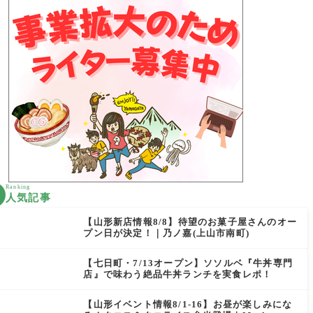
Ranking
人気記事
【山形新店情報8/8】待望のお菓子屋さんのオー
プン日が決定！｜乃ノ嘉(上山市南町)
【七日町・7/13オープン】ソソルベ『牛丼専門
店』で味わう絶品牛丼ランチを実食レポ！
【山形イベント情報8/1-16】お昼が楽しみにな