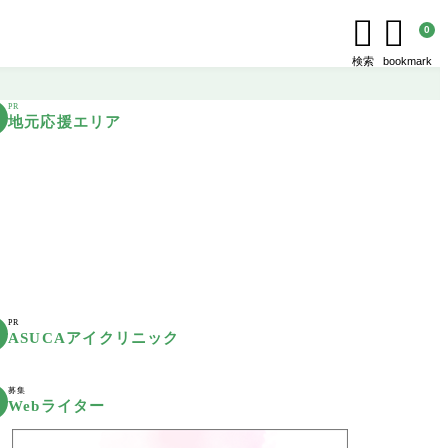


0
検索
bookmark
PR
地元応援エリア
PR
ASUCAアイクリニック
募集
Webライター