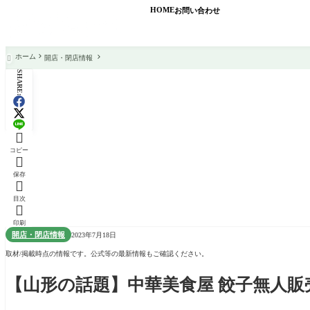
HOME
お問い合わせ
ホーム
開店・閉店情報

SHARE:

コピー

保存

目次

印刷
開店・閉店情報
2023年7月18日
取材/掲載時点の情報です。公式等の最新情報もご確認ください。
【山形の話題】中華美食屋 餃子無人