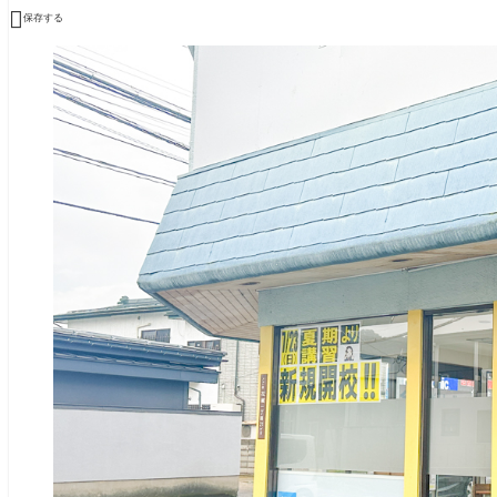

保存する