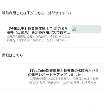
以前利用した様子がこちら（外部サイトへ）
【特集記事】超貴重体験！？ 水のまち
長井（山形県）を水陸両用バスで旅する
人気ツアーがアツイ！ | 山形 まるごと
山形県の南部に位置する長井市。 今回は水のまち
長井を代表する湖「長井ダム・ながい百秋湖」に
観光情報サイト「VISIT YAMAGATA」
水陸両用バスでダイブする体験ツアーに参加して
きました！ 子どもはもちろん、大人もわくわくど
きどきのツアーとなっています！！！
動画はこちら
【YouTube新着情報】長井市の水陸両用バス
の観光レポートをアップしました
山形県の南部に位置する長井市。 今回は水のまち長井
を代表する湖「長井ダム・ながい百秋湖」に水陸両用バ
スでダイブする体験