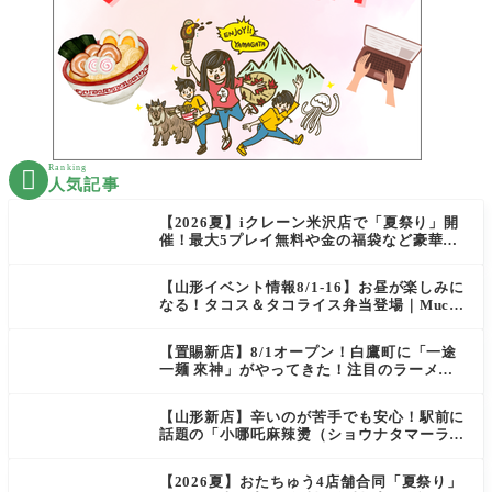
Ranking

人気記事
【2026夏】iクレーン米沢店で「夏祭り」開
催！最大5プレイ無料や金の福袋など豪華企
画が満載！
【山形イベント情報8/1-16】お昼が楽しみに
なる！タコス＆タコライス弁当登場｜Mucha
s
【置賜新店】8/1オープン！白鷹町に「一途
一麺 來神」がやってきた！注目のラーメン
を爆速実食レポ
【山形新店】辛いのが苦手でも安心！駅前に
話題の「小哪吒麻辣燙（ショウナタマーラー
タン）」がOPEN
【2026夏】おたちゅう4店舗合同「夏祭り」