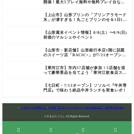
開催！最大5プレイ無料や無料プレイ台など
豪華企画が満載（天童・山形南・米沢・酒
田）
【上山市】山形プリンの「プリンアラモード
氷」が凄すぎる！丸ごとプリンのせ＆1日10
食限定の贅沢かき氷
【山形週末イベント情報】8/8(土）〜8/9(日)
前後のマルシェやイベント
【山形市・新店舗】山形銀行本店1階に話題
のスイーツ店「BACIC+」が7/21オープン！
ご褒美にぴったりの絶品ケーキを実食レポ
【寒河江市】市内57店舗が参加！5店舗を巡
って豪華景品を当てよう「寒河江飲食店スタ
ンプラリー」開催
【七日町・7/13オープン】ソソルベ『牛丼専
門店』で味わう絶品牛丼ランチを実食レポ！
このサイトの利用について
免責事項
プライバシーポリシー（個人情報の取扱）
著作権の取り扱い

やまがたぐらし All Rights Reserved.



