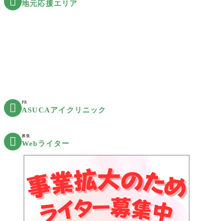

地元応援エリア
PR

ASUCAアイクリニック
募集

Webライター