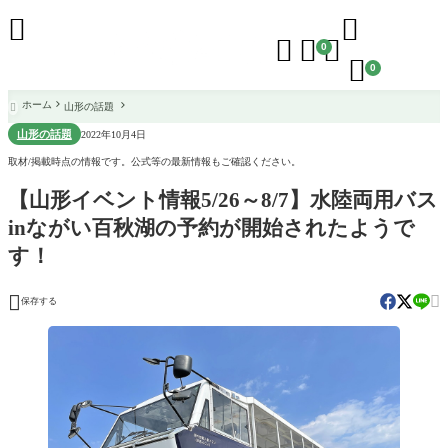





0

0
ホーム
山形の話題

山形の話題
2022年10月4日
取材/掲載時点の情報です。公式等の最新情報もご確認ください。
【山形イベント情報5/26～8/7】水陸両用バス
inながい百秋湖の予約が開始されたようで
す！


保存する