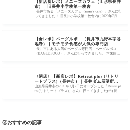
【新店食レポ】メニーズカフェ（山形県長井
市）｜旧長井小学校第一校舎
長井市ある「メニーズカフェ（many's cafe）」さんに行
ってきました！ 旧長井小学校第一校舎内に2020年7月3
日オープンした今話題
【食レポ】ベーグルポコ（長井市九野本字谷
地寺）｜モチモチ食感が人気の専門店
長井市にある人気のベーグル専門店「ベーグルポコ
（BAGLE POCO）」さんに行ってきました。 本来固い
のがベーグルですが、ベーグル
〈閉店〉【新店レポ】Retreat plus (リトリ
ートプラス)（長井市）｜長井ダム展望所、
施設内に映えスイーツのお店がオープン！
山形県長井市の2021年7月7日にオープンした「Retreat pl
us (リトリートプラス)」さんに行ってきました(^^) 長井
ダム展望所の施設内で、女
②おすすめの記事