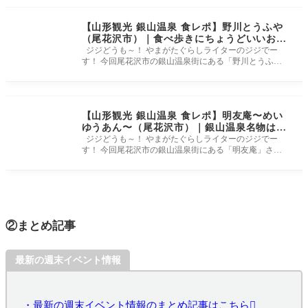
【山形観光 銀山温泉 食レポ】野川とうふや
（尾花沢市）｜食べ歩きにちょうどいいお豆
腐屋さん！
ジジどうも～！ やまがたぐらしライターのジジでー
す！ 今回尾花沢市の銀山温泉街にある「野川とうふ
や」さんに行ってきました
【山形観光 銀山温泉 食レポ】明友庵〜めい
ゆうあん〜（尾花沢市）｜銀山温泉名物はい
からさんのカリーパン売っています！
ジジどうも～！ やまがたぐらしライターのジジでー
す！ 今回尾花沢市の銀山温泉街にある「明友庵」さん
に行ってきましたー！ 銀
②まとめ記事
最新の週末イベント情報
・最新の週末イベント情報のまとめ記事はこちら