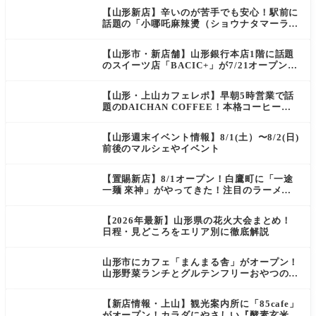
【山形新店】辛いのが苦手でも安心！駅前に
話題の「小哪吒麻辣燙（ショウナタマーラー
タン）」がOPEN
【山形市・新店舗】山形銀行本店1階に話題
のスイーツ店「BACIC+」が7/21オープン！
ご褒美にぴったりの絶品ケーキを実食レポ
【山形・上山カフェレポ】早朝5時営業で話
題のDAICHAN COFFEE！本格コーヒーを
テイクアウトで堪能
【山形週末イベント情報】8/1(土）〜8/2(日)
前後のマルシェやイベント
【置賜新店】8/1オープン！白鷹町に「一途
一麺 來神」がやってきた！注目のラーメン
を爆速実食レポ
【2026年最新】山形県の花火大会まとめ！
日程・見どころをエリア別に徹底解説
山形市にカフェ「まんまる舎」がオープン！
山形野菜ランチとグルテンフリーおやつの新
店情報
【新店情報・上山】観光案内所に「85cafe」
がオープン！カラダにやさしい『酵素玄米お