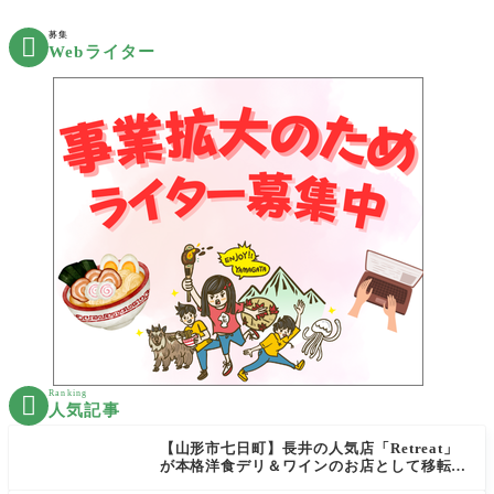
募集

Webライター
Ranking

人気記事
【山形市七日町】長井の人気店「Retreat」
が本格洋食デリ＆ワインのお店として移転オ
ープン決定！