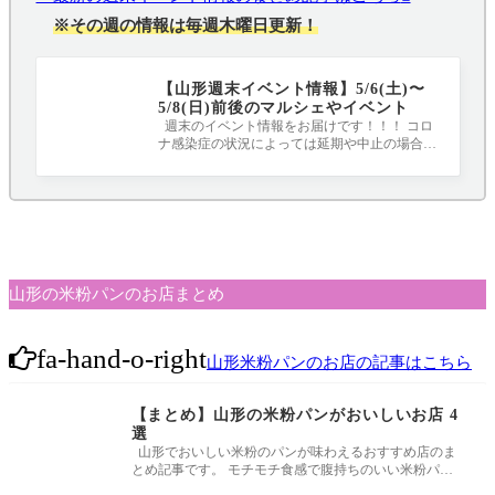
※その週の情報は毎週木曜日更新！
【山形週末イベント情報】5/6(土)〜
5/8(日)前後のマルシェやイベント
週末のイベント情報をお届けです！！！ コロ
ナ感染症の状況によっては延期や中止の場合も
あるので、事前に公式サイトやSNSをチ
山形の米粉パンのお店まとめ
fa-hand-o-right
山形米粉パンのお店の記事はこちら
【まとめ】山形の米粉パンがおいしいお店 4
選
山形でおいしい米粉のパンが味わえるおすすめ店のま
とめ記事です。 モチモチ食感で腹持ちのいい米粉パ
ン。 是非足を運んでみて