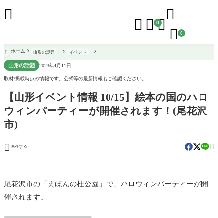





0

0
ホーム
山形の話題
イベント

山形の話題
2023年4月11日
取材/掲載時点の情報です。公式等の最新情報もご確認ください。
【山形イベント情報 10/15】絵本の国のハロ
ウィンパーティーが開催されます！(尾花沢
市)


保存する
尾花沢市の「えほんの杜公園」で、ハロウィンパーティーが開
催されます。