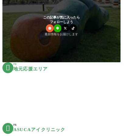
この記事が気に入ったら
フォローしよう
最新情報をお届けします
PR

地元応援エリア
PR

ASUCAアイクリニック