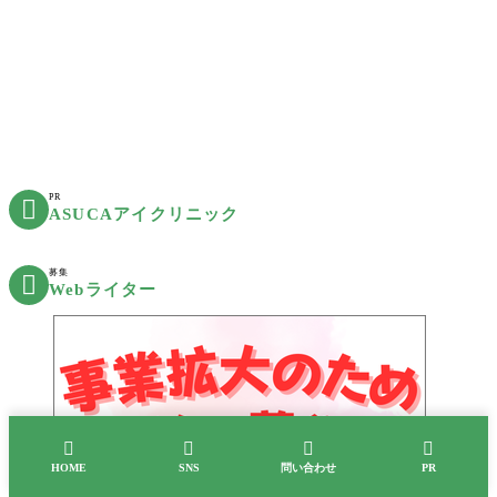
PR

ASUCAアイクリニック
募集

Webライター




HOME
SNS
問い合わせ
PR