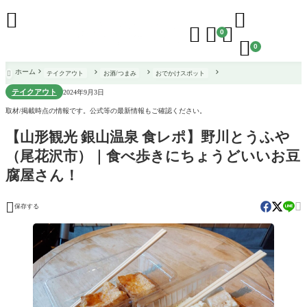





0

0
ホーム
テイクアウト
お酒/つまみ
おでかけスポット

テイクアウト
2024年9月3日
取材/掲載時点の情報です。公式等の最新情報もご確認ください。
【山形観光 銀山温泉 食レポ】野川とうふや
（尾花沢市）｜食べ歩きにちょうどいいお豆
腐屋さん！


保存する