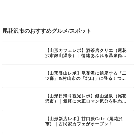
尾花沢市のおすすめグルメ/スポット
【山形カフェレポ】酒茶房クリエ（尾花
沢市銀山温泉）｜情緒あふれる温泉街を
眺めながらのカフェタイム
【山形登山レポ】尾花沢に鎮座する「二
ツ森」&村山市の「北山」に登る！つよ
の山形百名山12＆13/100│つよの低山活
動12
【山形日帰り観光レポ】銀山温泉（尾花
沢市）｜気軽に大正ロマン気分を味わえ
る！
【山形新店レポ】甘口派Cafe（尾花沢
市）｜古民家カフェがオープン！