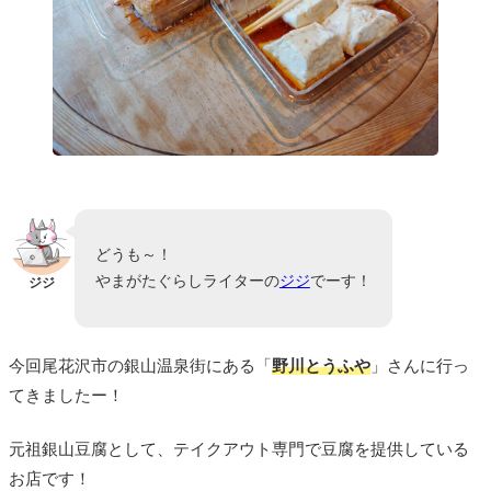
どうも～！
やまがたぐらしライターの
ジジ
でーす！
ジジ
今回尾花沢市の銀山温泉街にある「
野川とうふや
」さんに行っ
てきましたー！
元祖銀山豆腐として、テイクアウト専門で豆腐を提供している
お店です！