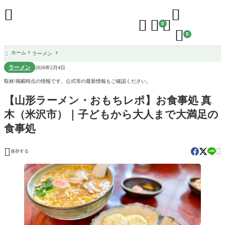





0

0
ホーム
ラーメン

ラーメン
2026年2月4日
取材/掲載時点の情報です。公式等の最新情報もご確認ください。
【山形ラーメン・おもちレポ】お食事処 真
木（米沢市）｜子どもから大人まで大満足の
食事処


保存する