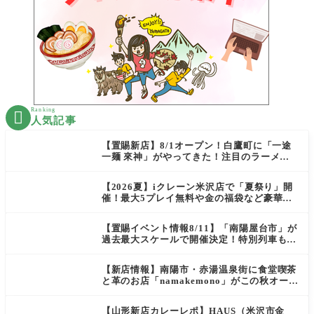
Ranking

人気記事
【置賜新店】8/1オープン！白鷹町に「一途
一麺 來神」がやってきた！注目のラーメン
を爆速実食レポ
【2026夏】iクレーン米沢店で「夏祭り」開
催！最大5プレイ無料や金の福袋など豪華企
画が満載！
【置賜イベント情報8/11】「南陽屋台市」が
過去最大スケールで開催決定！特別列車も走
る夏の熱い一日
【新店情報】南陽市・赤湯温泉街に食堂喫茶
と革のお店「namakemono」がこの秋オープ
ン！
【山形新店カレーレポ】HAUS（米沢市金