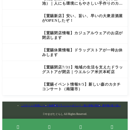
池）｜人にも環境にもやさしい手作りのカフ
ェ
【置賜新店】安い、旨い、早いの大衆居酒屋
がOPENしたぞ！
【置賜閉店情報】カジュアルウェアのお店が
閉店します
【置賜休業情報】ドラッグストアが一時お休
みします
【置賜閉店7/31】地域の生活を支えたドラッ
グストアが閉店｜ウエルシア米沢本町店
【置賜イベント情報9/5】新しい森のカタチ
コンサート（南陽市）
このサイトの利用について
免責事項
プライバシーポリシー（個人情報の取扱）
著作権の取り扱い

やまがたぐらし All Rights Reserved.



