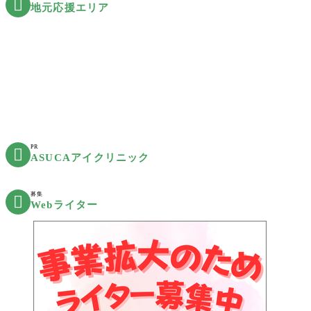

地元応援エリア
PR

ASUCAアイクリニック
募集

Webライター