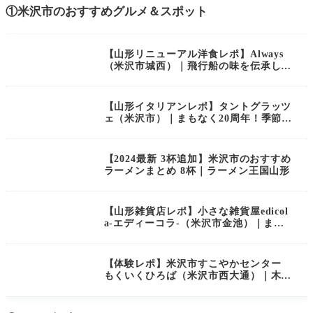
①米沢市のおすすめグルメ＆スポット
【山形リニューアル洋食レポ】Always
（米沢市城西）｜飛行船の味を伝承した
米沢牛専門店がオープン！
【山形イタリアンレポ】タントグラッツ
ェ（米沢市）｜まもなく20周年！季節の
食材と心づかいに満ちたレストラン
【2024最新 3杯追加】米沢市のおすすめ
ラーメンまとめ 8杯｜ラーメン王国山形
【山形雑貨店レポ】小さな雑貨屋edicol
a-エディーコラ-（米沢市金池）｜まる
で宝探し！あれもこれも欲しくなる魅力
あふれる小さな雑貨屋さん
【体験レポ】米沢市すこやかセンター
もくいくひろば（米沢市西大通）｜木の
ぬくもりがあふれる空間！親子でのびの
び遊べる屋内遊戯施設