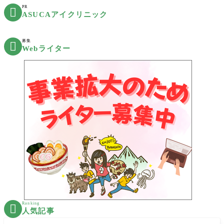
PR

ASUCAアイクリニック
募集

Webライター
Ranking

人気記事