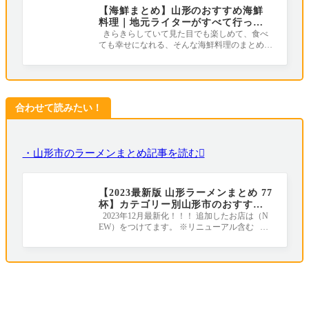
【海鮮まとめ】山形のおすすめ海鮮
料理｜地元ライターがすべて行って
みました！
きらきらしていて見た目でも楽しめて、食べ
ても幸せになれる、そんな海鮮料理のまとめで
す(*^_^*) 山形にはおすすめの海鮮料理屋
合わせて読みたい！
・山形市のラーメンまとめ記事を読む
【2023最新版 山形ラーメンまとめ 77
杯】カテゴリー別山形市のおすすめ
ラーメン店｜地元ライターがすべて
2023年12月最新化！！！ 追加したお店は（N
EW）をつけてます。 ※リニューアル含む ラ
行きました！
ーメンの年間消費量が全国１位のラーメン王