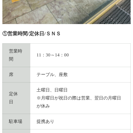
①営業時間/定休日/ＳＮＳ
営業時
11：30～14：00
間
席
テーブル、座敷
土曜日、日曜日
定休
※月曜日が祝日の際は営業、翌日の月曜日
日
が休み
駐車場
提携あり