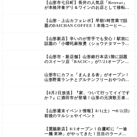
【山形市七日町】長井の人気店「Retreat」
が本格洋食デリ＆ワインのお店として移転オ
ープン決定！
【山形・上山カフェレポ】早朝5時営業で話
題のDAICHAN COFFEE！本格コーヒーを
テイクアウトで堪能
【山形新店】辛いのが苦手でも安心！駅前に
話題の「小哪吒麻辣燙（ショウナタマーラー
タン）」がOPEN
【山形市・新店舗】山形銀行本店1階に話題
のスイーツ店「BACIC+」が7/21オープン！
ご褒美にぴったりの絶品ケーキを実食レポ
山形市にカフェ「まんまる舎」がオープン！
山形野菜ランチとグルテンフリーおやつの新
店情報
【8月2日放送】『家、ついて行ってイイです
か？』に酒田市が登場！山形の元演歌王者
（秘）郷土メシ
【山形週末イベント情報】8/1(土）〜8/2(日)
前後のマルシェやイベント
【置賜新店】8/1オープン！白鷹町に「一途
一麺 來神」がやってきた！注目のラーメン