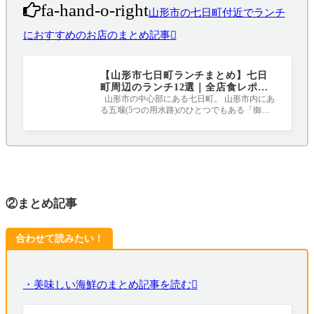
fa-hand-o-right
山形市の七日町付近でランチ
におすすめのお店のまとめ記事
【山形市七日町ランチまとめ】七日
町周辺のランチ12選｜全店食レポあ
りです！
山形市の中心部にある七日町。 山形市内にあ
る五堰(5つの用水路)のひとつでもある「御殿
堰」や、少し歩くと近くには国の重要文
②まとめ記事
合わせて読みたい！
・美味しい海鮮のまとめ記事を読む