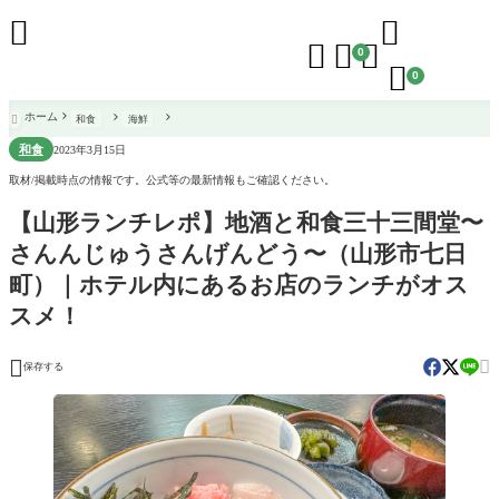





0

0
ホーム
和食
海鮮

和食
2023年3月15日
取材/掲載時点の情報です。公式等の最新情報もご確認ください。
【山形ランチレポ】地酒と和食三十三間堂〜
さんんじゅうさんげんどう〜（山形市七日
町）｜ホテル内にあるお店のランチがオス
スメ！


保存する