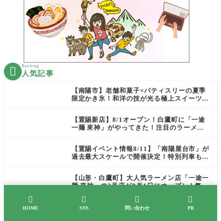
Ranking

人気記事
【南陽市】老舗和菓子×パティスリーの夏季
限定かき氷！和洋の技が光る極上スイーツ｜
菓匠 萬菊屋 510 Maison de CinQ-dix
【置賜新店】8/1オープン！白鷹町に「一途
一麺 來神」がやってきた！注目のラーメン
を爆速実食レポ
【置賜イベント情報8/11】「南陽屋台市」が
過去最大スケールで開催決定！特別列車も走
る夏の熱い一日
【山形・白鷹町】大人気ラーメン店「一途一
麺 來神」の2号店が8月1日にオープン！気に
なる場所は？




【置賜新店】安い、旨い、早いの大衆居酒屋
HOME
SNS
問い合わせ
PR
がOPENしたぞ！