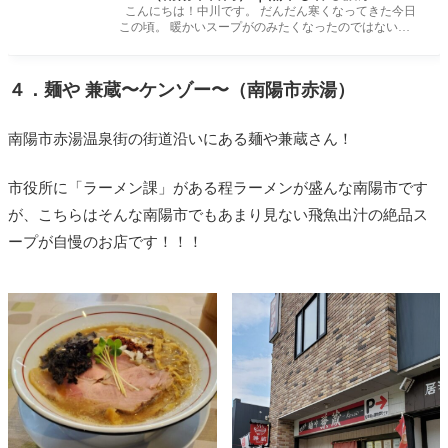
が大人気！
こんにちは！中川です。 だんだん寒くなってきた今日
この頃。 暖かいスープがのみたくなったのではないで
しょうか？ 今回は南陽
４．麺や 兼蔵〜ケンゾー〜（南陽市赤湯）
南陽市赤湯温泉街の街道沿いにある麺や兼蔵さん！
市役所に「ラーメン課」がある程ラーメンが盛んな南陽市です
が、こちらはそんな南陽市でもあまり見ない飛魚出汁の絶品ス
ープが自慢のお店です！！！