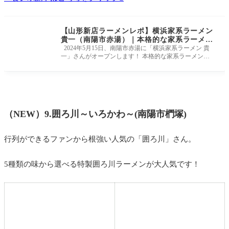
【山形新店ラーメンレポ】横浜家系ラーメン
貴一（南陽市赤湯）｜本格的な家系ラーメン
を味わえるお店がオープン！
2024年5月15日、南陽市赤湯に「横浜家系ラーメン 貴
一」さんがオープンします！ 本格的な家系ラーメンと
いうことで楽しみにしてい
（NEW）9.囲ろ川～いろかわ～(南陽市椚塚)
行列ができるファンから根強い人気の「囲ろ川」さん。
5種類の味から選べる特製囲ろ川ラーメンが大人気です！