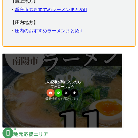
【最上地方】
・
新庄市のおすすめラーメンまとめ
【庄内地方】
・
庄内のおすすめラーメンまとめ
この記事が気に入ったら
フォローしよう
最新情報をお届けします
PR

地元応援エリア