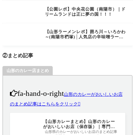
ストラン
【公園レポ】中央花公園（南陽市）｜ド
リームランドは正に夢の国！！！
【山形ラーメンレポ】囲ろ川～いろかわ
～(南陽市椚塚)│人気店の辛味噌ラーメ
ンは間違いナシのウマさです！
②まとめ記事
山形のカレー店まとめ
fa-hand-o-right
山形のカレーがおいしいお店
のまとめ記事はこちらをクリック
【山形カレーまとめ】山形のカレー
がおいしいお店（保存版）｜専門
店、カフェ、定食屋、レストラン
山形県のカレーがおいしいお店のまとめ記事