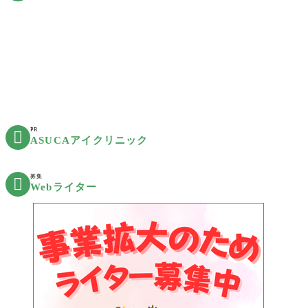
PR

ASUCAアイクリニック
募集

Webライター