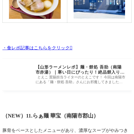
・食レポ記事はこちらをクリック
【山形ラーメンレポ】麺・餅処 吾助（南陽
市赤湯）｜寒い日にぴったり！絶品餅入り中
華
とえこ 置賜担当ライターのとえこです！ 今回は南陽市
にある「麺・餅処 吾助」さんにお邪魔してきました。
昔「ドライブイン吾
（NEW）11.らぁ麺 華宝（南陽市郡山）
豚骨をベースとしたメニューがあり、濃厚なスープがやみつき