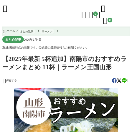





0

0
ホーム
まとめ記事
ラーメン

まとめ記事
2026年2月4日
取材/掲載時点の情報です。公式等の最新情報もご確認ください。
【2025年最新 5杯追加】南陽市のおすすめラ
ーメンまとめ 11杯｜ラーメン王国山形


保存する