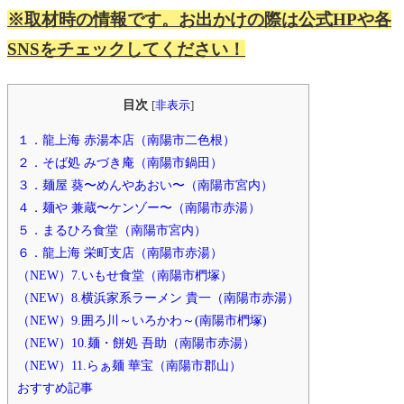
※取材時の情報です。お出かけの際は公式HPや各
SNSをチェックしてください！
目次
[
非表示
]
１．龍上海 赤湯本店（南陽市二色根）
２．そば処 みづき庵（南陽市鍋田）
３．麺屋 葵〜めんやあおい〜（南陽市宮内）
４．麺や 兼蔵〜ケンゾー〜（南陽市赤湯）
５．まるひろ食堂（南陽市宮内）
６．龍上海 栄町支店（南陽市赤湯）
（NEW）7.いもせ食堂（南陽市椚塚）
（NEW）8.横浜家系ラーメン 貴一（南陽市赤湯）
（NEW）9.囲ろ川～いろかわ～(南陽市椚塚)
（NEW）10.麺・餅処 吾助（南陽市赤湯）
（NEW）11.らぁ麺 華宝（南陽市郡山）
おすすめ記事