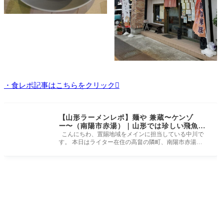
・食レポ記事はこちらをクリック
【山形ラーメンレポ】麺や 兼蔵〜ケンゾ
ー〜（南陽市赤湯）｜山形では珍しい飛魚出
汁の絶品スープが自慢のお店
こんにちわ、置賜地域をメインに担当している中川で
す。 本日はライター在住の高畠の隣町、南陽市赤湯温
泉街の街道沿いにある