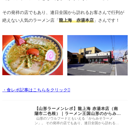
その発祥の店でもあり、連日全国から訪れるお客さんで行列が
絶えない人気のラーメン店「
龍上海 赤湯本店
」さんです！
・食レポ記事はこちらをクリック
【山形ラーメンレポ】龍上海 赤湯本店（南
陽市二色根）｜ラーメン王国山形のからみそ
ラーメン発祥のお店
山形のソウルフードともいえる「からみそラーメ
ン」。 その発祥の店でもあり、連日全国から訪れるお
客さんで行列が絶えない人