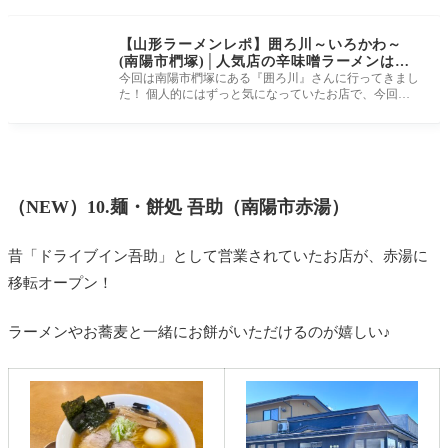
【山形ラーメンレポ】囲ろ川～いろかわ～
(南陽市椚塚)│人気店の辛味噌ラーメンは間
違いナシのウマさです！
今回は南陽市椚塚にある『囲ろ川』さんに行ってきまし
た！ 個人的にはずっと気になっていたお店で、今回よ
うやくお伺いすること
（NEW）10.麺・餅処 吾助（南陽市赤湯）
昔「ドライブイン吾助」として営業されていたお店が、赤湯に
移転オープン！
ラーメンやお蕎麦と一緒にお餅がいただけるのが嬉しい♪