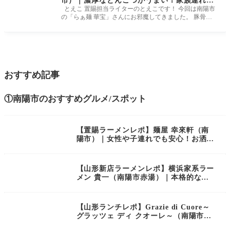
市）｜濃厚なとんこつがうまい！家族連れに
優しいラーメン店
とえこ 置賜担当ライターのとえこです！ 今回は南陽市
の「らぁ麺 華宝」さんにお邪魔してきました。 豚骨を
ベースとしたメニュ
おすすめ記事
①南陽市のおすすめグルメ/スポット
【置賜ラーメンレポ】麺屋 幸來軒（南
陽市）｜女性や子連れでも安心！お洒落
な店内で楽しむ洗練された中華そば
【山形新店ラーメンレポ】横浜家系ラー
メン 貴一（南陽市赤湯）｜本格的な家
系ラーメンを味わえるお店がオープン！
【山形ランチレポ】Grazie di Cuore～
グラッツェ ディ クオーレ～（南陽市）
｜女子会にもおすすめなお洒落カフェレ