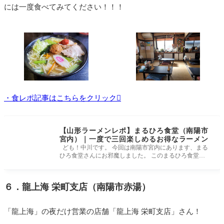
には一度食べてみてください！！！
・食レポ記事はこちらをクリック
【山形ラーメンレポ】まるひろ食堂（南陽市
宮内）｜一度で三回楽しめるお得なラーメン
ども！中川です。 今回は南陽市宮内にあります、まる
ひろ食堂さんにお邪魔しました。 このまるひろ食堂さ
ん、地元では１，２を
６．龍上海 栄町支店（南陽市赤湯）
「龍上海」の夜だけ営業の店舗「龍上海 栄町支店」さん！