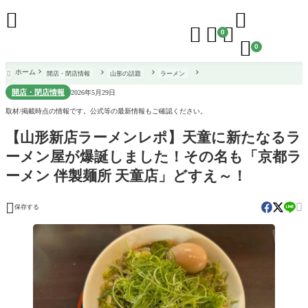





0

0
ホーム
開店・閉店情報
山形の話題
ラーメン

開店・閉店情報
2026年5月29日
取材/掲載時点の情報です。公式等の最新情報もご確認ください。
【山形新店ラーメンレポ】天童に新たなるラ
ーメン屋が爆誕しました！その名も「京都ラ
ーメン 伴製麺所 天童店」どすえ～！


保存する