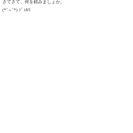
さてさて、何を頼みましょか。
(*´﹃`*) ｼﾞｭﾙﾘ