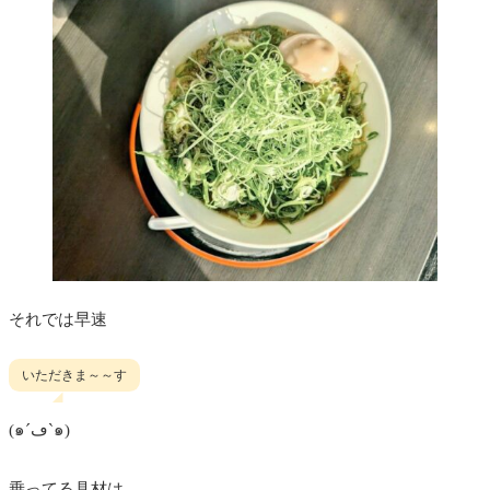
それでは早速
いただきま～～す
(๑´ڡ`๑)
乗ってる具材は、