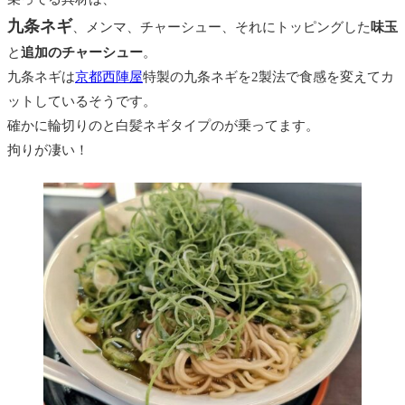
九条ネギ
、メンマ、チャーシュー、それにトッピングした
味玉
と
追加のチャーシュー
。
九条ネギは
京都西陣屋
特製の九条ネギを2製法で食感を変えてカ
ットしているそうです。
確かに輪切りのと白髪ネギタイプのが乗ってます。
拘りが凄い！