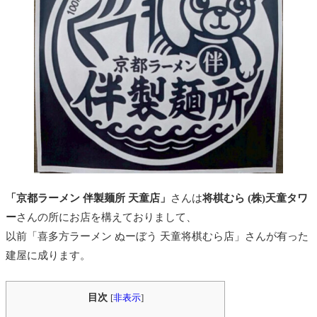
「京都ラーメン 伴製麺所 天童店」
さんは
将棋むら (株)天童タワ
ー
さんの所にお店を構えておりまして、
以前「喜多方ラーメン ぬーぼう 天童将棋むら店」さんが有った
建屋に成ります。
目次
[
非表示
]