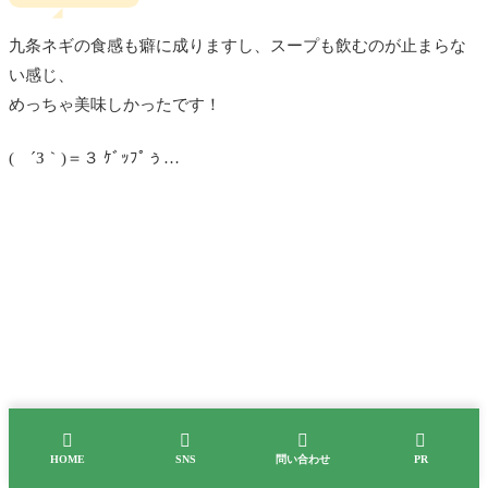
九条ネギの食感も癖に成りますし、スープも飲むのが止まらな
い感じ、
めっちゃ美味しかったです！
( ´З｀)＝３ ｹﾞｯﾌﾟぅ…




HOME
SNS
問い合わせ
PR