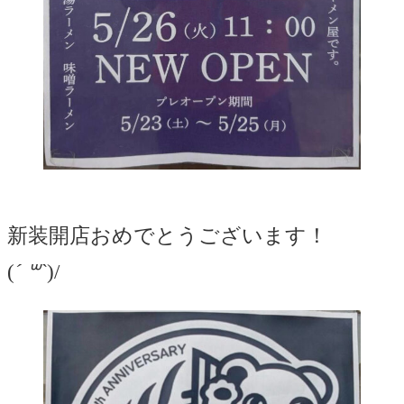
新装開店おめでとうございます！
(
´ ꒳`
)/