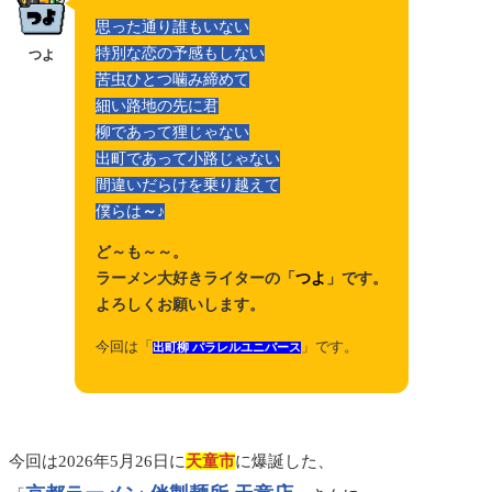
思った通り誰もいない
特別な恋の予感もしない
つよ
苦虫ひとつ噛み締めて
細い路地の先に君
柳であって狸じゃない
出町であって小路じゃない
間違いだらけを乗り越えて
僕らは
～♪
ど～も～～。
ラーメン大好きライター
の
「
つよ
」です。
よろしくお願いします。
今回は「
」です。
出町柳 パラレルユニバース
今回は2026年5月26日に
天童市
に爆誕した、