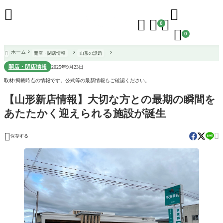





0

0
ホーム
開店・閉店情報
山形の話題

開店・閉店情報
2025年9月23日
取材/掲載時点の情報です。公式等の最新情報もご確認ください。
【山形新店情報】大切な方との最期の瞬間を
あたたかく迎えられる施設が誕生


保存する