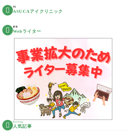
PR

ASUCAアイクリニック
募集

Webライター
Ranking

人気記事