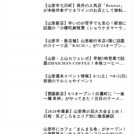
【山形市七日町】長井の人気店「Retreat」
が本格洋食デリ＆ワインのお店として移転オ
ープン決定！
【山形新店】辛いのが苦手でも安心！駅前に
話題の「小哪吒麻辣燙（ショウナタマーラー
タン）」がOPEN
【山形市・新店舗】山形銀行本店1階に話題
のスイーツ店「BACIC+」が7/21オープン！
ご褒美にぴったりの絶品ケーキを実食レポ
【山形・上山カフェレポ】早朝5時営業で話
題のDAICHAN COFFEE！本格コーヒーを
テイクアウトで堪能
【山形週末イベント情報】8/1(土）〜8/2(日)
前後のマルシェやイベント
【置賜新店】8/1オープン！白鷹町に「一途
一麺 來神」がやってきた！注目のラーメン
を爆速実食レポ
【2026年最新】山形県の花火大会まとめ！
日程・見どころをエリア別に徹底解説
山形市にカフェ「まんまる舎」がオープン！
山形野菜ランチとグルテンフリーおやつの新