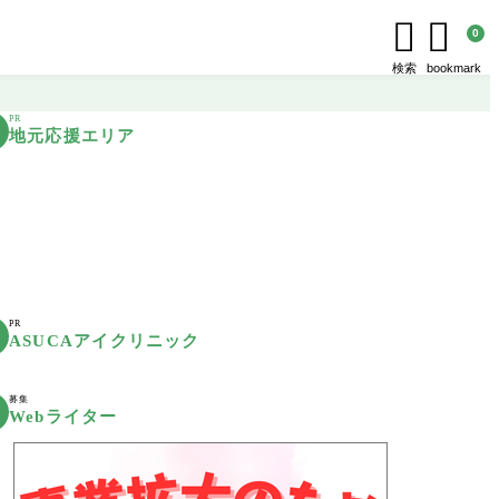


0
検索
bookmark
PR
地元応援エリア
PR
ASUCAアイクリニック
募集
Webライター