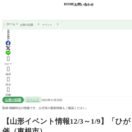
HOME
お問い合わせ
ホーム
山形の話題
イベント

SHARE:

コピー

保存

目次

印刷
山形の話題
イベント
2022年11月29日
取材/掲載時点の情報です。公式等の最新情報もご確認ください。
【山形イベント情報12/3～1/9】「
催（東根市）