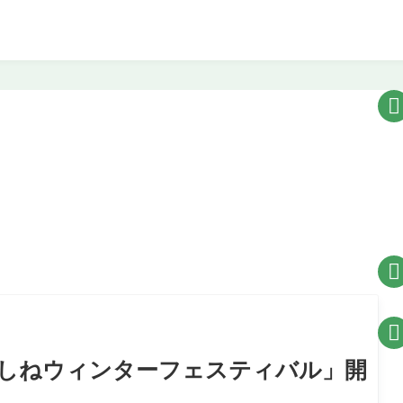



ひがしねウィンターフェスティバル」開