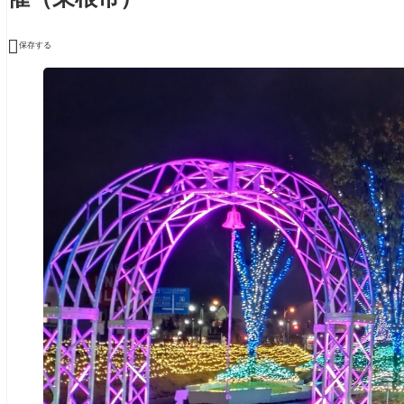

保存する