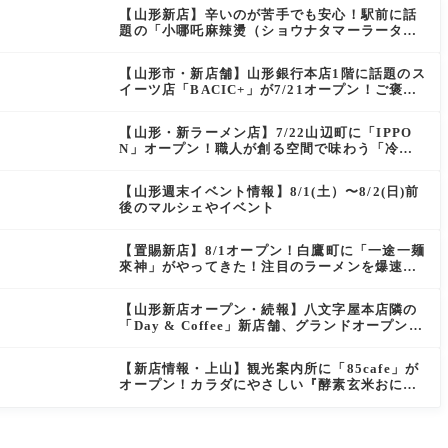
【山形新店】辛いのが苦手でも安心！駅前に話
題の「小哪吒麻辣燙（ショウナタマーラータ
ン）」がOPEN
【山形市・新店舗】山形銀行本店1階に話題のス
イーツ店「BACIC+」が7/21オープン！ご褒美
にぴったりの絶品ケーキを実食レポ
【山形・新ラーメン店】7/22山辺町に「IPPO
N」オープン！職人が創る空間で味わう「冷た
い鶏らーめん」を実食レポ
【山形週末イベント情報】8/1(土）〜8/2(日)前
後のマルシェやイベント
【置賜新店】8/1オープン！白鷹町に「一途一麺
來神」がやってきた！注目のラーメンを爆速実
食レポ
【山形新店オープン・続報】八文字屋本店隣の
「Day & Coffee」新店舗、グランドオープン日
がついに決定！!
【新店情報・上山】観光案内所に「85cafe」が
オープン！カラダにやさしい『酵素玄米おにぎ
り』とコーヒーを味わう