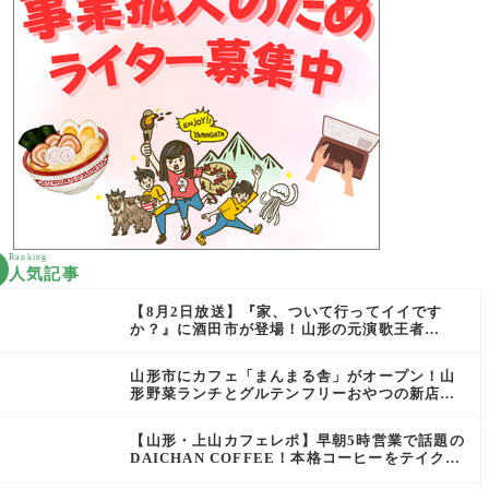
Ranking
人気記事
【8月2日放送】『家、ついて行ってイイです
か？』に酒田市が登場！山形の元演歌王者
（秘）郷土メシ
山形市にカフェ「まんまる舎」がオープン！山
形野菜ランチとグルテンフリーおやつの新店情
報
【山形・上山カフェレポ】早朝5時営業で話題の
DAICHAN COFFEE！本格コーヒーをテイクア
ウトで堪能