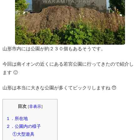
山形市内には公園が約２３０個もあるそうです。
今回は南イオンの近くにある若宮公園に行ってきたので紹介し
ます 🙂
山形は本当に大きな公園が多くてビックリしますね 😯
目次
[
非表示
]
１．所在地
２．公園内の様子
①大型遊具