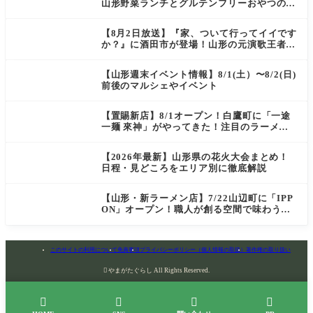
山形野菜ランチとグルテンフリーおやつの新
店情報
【8月2日放送】『家、ついて行ってイイです
か？』に酒田市が登場！山形の元演歌王者
（秘）郷土メシ
【山形週末イベント情報】8/1(土）〜8/2(日)
前後のマルシェやイベント
【置賜新店】8/1オープン！白鷹町に「一途
一麺 來神」がやってきた！注目のラーメン
を爆速実食レポ
【2026年最新】山形県の花火大会まとめ！
日程・見どころをエリア別に徹底解説
【山形・新ラーメン店】7/22山辺町に「IPP
ON」オープン！職人が創る空間で味わう
「冷たい鶏らーめん」を実食レポ
このサイトの利用について
免責事項
プライバシーポリシー（個人情報の取扱）
著作権の取り扱い

やまがたぐらし All Rights Reserved.



