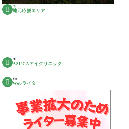
PR

地元応援エリア
PR

ASUCAアイクリニック
募集

Webライター