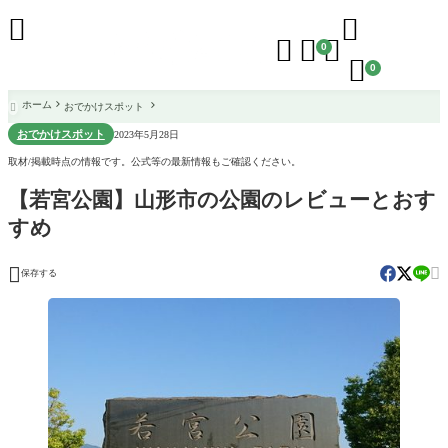





0

0
ホーム
おでかけスポット

おでかけスポット
2023年5月28日
取材/掲載時点の情報です。公式等の最新情報もご確認ください。
【若宮公園】山形市の公園のレビューとおす
すめ


保存する