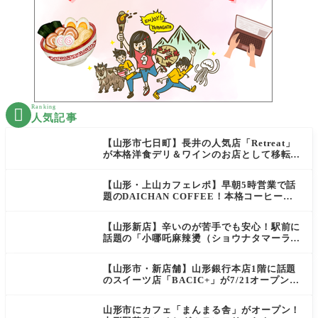
Ranking

人気記事
【山形市七日町】長井の人気店「Retreat」
が本格洋食デリ＆ワインのお店として移転オ
ープン決定！
【山形・上山カフェレポ】早朝5時営業で話
題のDAICHAN COFFEE！本格コーヒーを
テイクアウトで堪能
【山形新店】辛いのが苦手でも安心！駅前に
話題の「小哪吒麻辣燙（ショウナタマーラー
タン）」がOPEN
【山形市・新店舗】山形銀行本店1階に話題
のスイーツ店「BACIC+」が7/21オープン！
ご褒美にぴったりの絶品ケーキを実食レポ
山形市にカフェ「まんまる舎」がオープン！