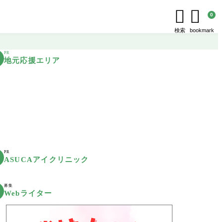


0
検索
bookmark
PR
地元応援エリア
PR
ASUCAアイクリニック
募集
Webライター