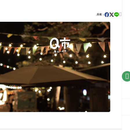

共有：
