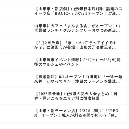
ン）」がOPEN
【山形市・新店舗】山形銀行本店1階に話題のス
イーツ店「BACIC+」が7/21オープン！ご褒美
にぴったりの絶品ケーキを実食レポ
山形市にカフェ「まんまる舎」がオープン！山
形野菜ランチとグルテンフリーおやつの新店情
報
【8月2日放送】『家、ついて行ってイイです
か？』に酒田市が登場！山形の元演歌王者
（秘）郷土メシ
【山形週末イベント情報】8/1(土）〜8/2(日)前
後のマルシェやイベント
【置賜新店】8/1オープン！白鷹町に「一途一麺
來神」がやってきた！注目のラーメンを爆速実
食レポ
【2026年最新】山形県の花火大会まとめ！日
程・見どころをエリア別に徹底解説
【山形・新ラーメン店】7/22山辺町に「IPPO
N」オープン！職人が創る空間で味わう「冷た
い鶏らーめん」を実食レポ