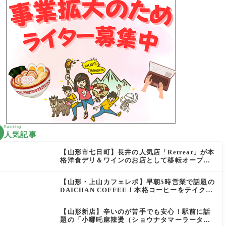
Ranking
人気記事
【山形市七日町】長井の人気店「Retreat」が本
格洋食デリ＆ワインのお店として移転オープン
決定！
【山形・上山カフェレポ】早朝5時営業で話題の
DAICHAN COFFEE！本格コーヒーをテイクア
ウトで堪能
【山形新店】辛いのが苦手でも安心！駅前に話
題の「小哪吒麻辣燙（ショウナタマーラータ