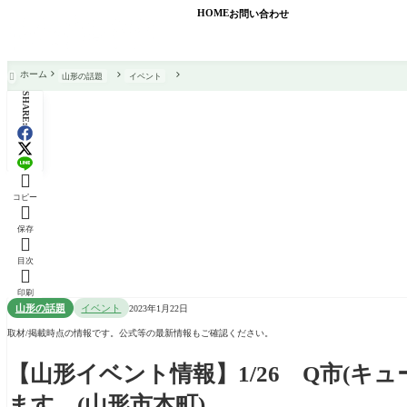
HOME
お問い合わせ
ホーム
山形の話題
イベント

SHARE:

コピー

保存

目次

印刷
山形の話題
イベント
2023年1月22日
取材/掲載時点の情報です。公式等の最新情報もご確認ください。
【山形イベント情報】1/26 Q市(
ます。(山形市本町)