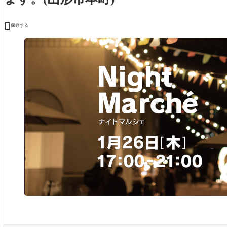

保存する