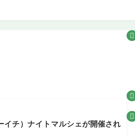



キューイチ）ナイトマルシェが開催され