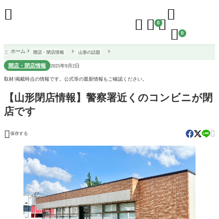





0

0
ホーム
開店・閉店情報
山形の話題

開店・閉店情報
2025年9月2日
取材/掲載時点の情報です。公式等の最新情報もご確認ください。
【山形閉店情報】警察署近くのコンビニが閉
店です


保存する