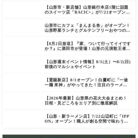
【山形市・新店舗】山形銀行本店1階に話題
のスイーツ店「BACIC+」が7/21オープン！
ご褒美にぴったりの絶品ケーキを実食レポ
山形市にカフェ「まんまる舎」がオープン！
山形野菜ランチとグルテンフリーおやつの新
店情報
【8月2日放送】『家、ついて行ってイイです
か？』に酒田市が登場！山形の元演歌王者
（秘）郷土メシ
【山形週末イベント情報】8/1(土）〜8/2(日)
前後のマルシェやイベント
【置賜新店】8/1オープン！白鷹町に「一途
一麺 來神」がやってきた！注目のラーメン
を爆速実食レポ
【2026年最新】山形県の花火大会まとめ！
日程・見どころをエリア別に徹底解説
【山形・新ラーメン店】7/22山辺町に「IPP
ON」オープン！職人が創る空間で味わう
「冷たい鶏らーめん」を実食レポ