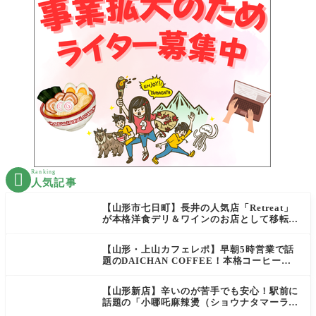
Ranking

人気記事
【山形市七日町】長井の人気店「Retreat」
が本格洋食デリ＆ワインのお店として移転オ
ープン決定！
【山形・上山カフェレポ】早朝5時営業で話
題のDAICHAN COFFEE！本格コーヒーを
テイクアウトで堪能
【山形新店】辛いのが苦手でも安心！駅前に
話題の「小哪吒麻辣燙（ショウナタマーラー
タン）」がOPEN