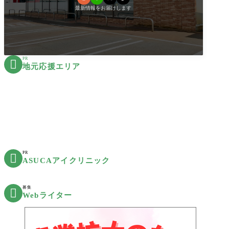
最新情報をお届けします
PR

地元応援エリア
PR

ASUCAアイクリニック
募集

Webライター