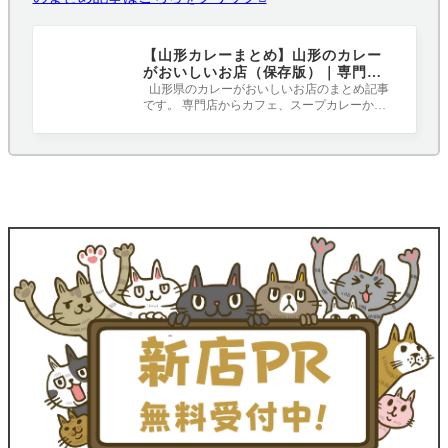
【山形カレーまとめ】山形のカレー
がおいしいお店（保存版）｜専門
店、カフェ、定食屋、レストラン
山形県のカレーがおいしいお店のまとめ記事
です。 専門店からカフェ、スープカレーから
オリジナルのスパイスを使用したカレー