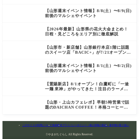
菓匠 萬菊屋 510 Maison de CinQ-dix
【山形週末イベント情報】8/8(土）〜8/9(日)
前後のマルシェやイベント
【2026年最新】山形県の花火大会まとめ！
日程・見どころをエリア別に徹底解説
【山形市・新店舗】山形銀行本店1階に話題
のスイーツ店「BACIC+」が7/21オープン！
ご褒美にぴったりの絶品ケーキを実食レポ
【山形週末イベント情報】8/1(土）〜8/2(日)
前後のマルシェやイベント
【置賜新店】8/1オープン！白鷹町に「一途
一麺 來神」がやってきた！注目のラーメン
を爆速実食レポ
【山形・上山カフェレポ】早朝5時営業で話
題のDAICHAN COFFEE！本格コーヒーを
テイクアウトで堪能
このサイトの利用について
免責事項
プライバシーポリシー（個人情報の取扱）
著作権の取り扱い

やまがたぐらし All Rights Reserved.