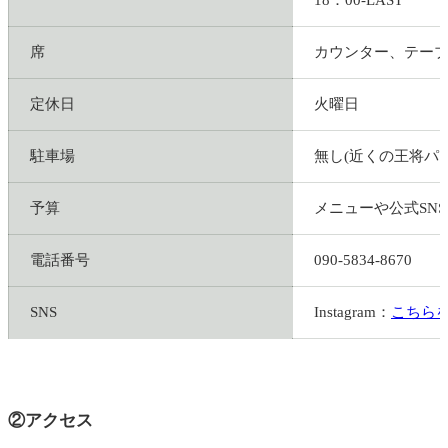
席
カウンター、テー
定休日
火曜日
駐車場
無し(近くの王将パ
予算
メニューや公式SN
電話番号
090-5834-8670
SNS
Instagram：
こちら
②アクセス