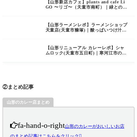
【山形新店カフェ】plants and cafe Li
GO 〜リゴ〜（天童市南町）｜緑との融
合を体感できる心地良いカフェがオープ
ン！
【山形ラーメンレポ】ラーメンショップ
天童店(天童市糠塚)｜酸っぱいつけ汁が
癖になる！つけ麺がおすすめのラーメン
店
【山形リニューアル カレーレポ】シャ
ムロック(天童市五日町)｜寒河江市の激
旨カレー店が天童市にリニューアルオー
プン！
②まとめ記事
山形のカレー店まとめ
fa-hand-o-right
山形のカレーがおいしいお店
のまとめ記事はこちらをクリック