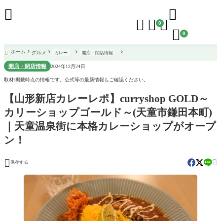





0

0
ホーム
グルメ
カレー
開店・閉店情報

開店・閉店情報
2024年12月24日
取材/掲載時点の情報です。公式等の最新情報もご確認ください。
【山形新店カレーレポ】curryshop GOLD～
カリーショップゴールド～(天童市鎌田本町)
｜天童温泉街に本格カレーショップがオープ
ン！


保存する