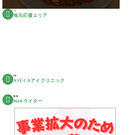
PR

地元応援エリア
PR

ASUCAアイクリニック
募集

Webライター