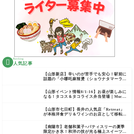
Ranking

人気記事
【山形新店】辛いのが苦手でも安心！駅前に
話題の「小哪吒麻辣燙（ショウナタマーラー
タン）」がOPEN
【山形イベント情報8/1-16】お昼が楽しみに
なる！タコス＆タコライス弁当登場｜Mucha
s
【山形市七日町】長井の人気店「Retreat」
が本格洋食デリ＆ワインのお店として移転オ
ープン決定！
【南陽市】老舗和菓子×パティスリーの夏季
限定かき氷！和洋の技が光る極上スイーツ｜