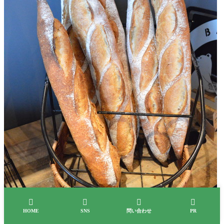




HOME
SNS
問い合わせ
PR