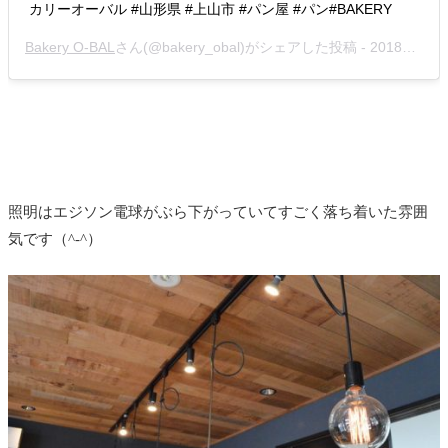
カリーオーバル #山形県 #上山市 #パン屋 #パン#BAKERY 
Bakery O-BAL
さん(@bakery_obal)がシェアした投稿 -
2018年 5月月2日午後8時40分PDT
照明はエジソン電球がぶら下がっていてすごく落ち着いた雰囲
気です（^-^）