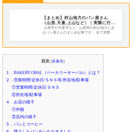
【まとめ】村山地方のパン屋さん
（山形,天童,上山など）｜実際に行っ
てみました
山形市や天童市など、山形県の村山地方にあ
るパン屋さんのまとめ記事です。 全て実際に
お店に行って取材を行いました（^-^） こ
目次
[
非表示
]
１．BAKERY OBAL（ベーカリーオーバル）とは？
２．営業時間/定休日/ＳＮＳ等/所在地/駐車場
①営業時間/定休日/ＳＮＳ
②所在地/駐車場
４．お店の様子
①外観
②店内の様子
５．パンとコーヒー
６．購入したパンをいただきました