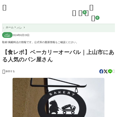





0

0
ホーム
パン

パン
2024年8月19日
取材/掲載時点の情報です。公式等の最新情報もご確認ください。
【食レポ】ベーカリーオーバル｜上山市にあ
る人気のパン屋さん


保存する