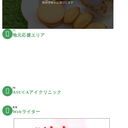
最新情報をお届けします
PR

地元応援エリア
PR

ASUCAアイクリニック
募集

Webライター