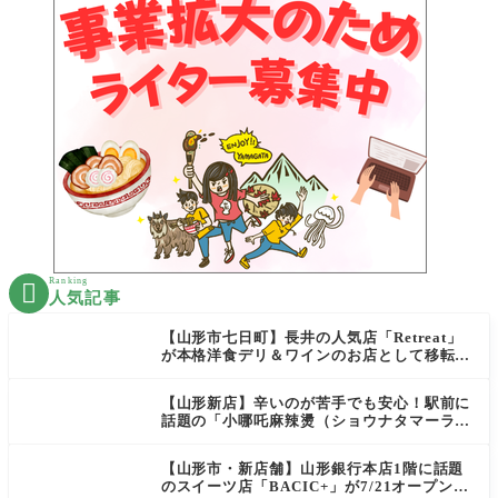
Ranking

人気記事
【山形市七日町】長井の人気店「Retreat」
が本格洋食デリ＆ワインのお店として移転オ
ープン決定！
【山形新店】辛いのが苦手でも安心！駅前に
話題の「小哪吒麻辣燙（ショウナタマーラー
タン）」がOPEN
【山形市・新店舗】山形銀行本店1階に話題
のスイーツ店「BACIC+」が7/21オープン！