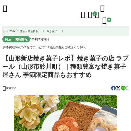





0

0
ホーム
開店・閉店情報
焼き菓子

開店・閉店情報
2024年7月31日
取材/掲載時点の情報です。公式等の最新情報もご確認ください。
【山形新店焼き菓子レポ】焼き菓子の店 ラブ
ール（山形市鈴川町）｜種類豊富な焼き菓子
屋さん 季節限定商品もおすすめ


保存する