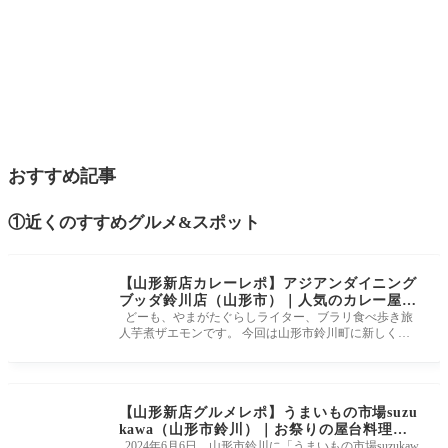
おすすめ記事
①近くのすすめグルメ&スポット
【山形新店カレーレポ】アジアンダイニング
ブッダ鈴川店（山形市）｜人気のカレー屋さ
んが２号店をオープン！
どーも、やまがたぐらしライター、ブラリ食べ歩き旅
人芋煮ザエモンです。 今回は山形市鈴川町に新しくオ
ープンしましたカレー
【山形新店グルメレポ】うまいもの市場suzu
kawa（山形市鈴川）｜お祭りの屋台料理の
お店がオープン！
2024年6月6日、山形市鈴川に「うまいもの市場suzukaw