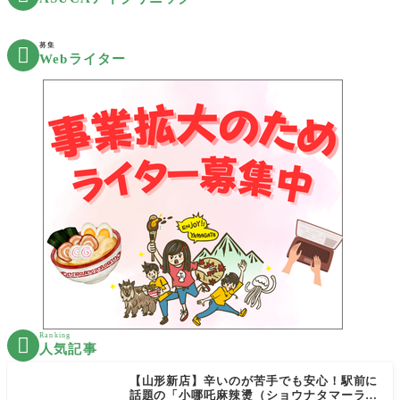
募集

Webライター
Ranking

人気記事
【山形新店】辛いのが苦手でも安心！駅前に
話題の「小哪吒麻辣燙（ショウナタマーラー