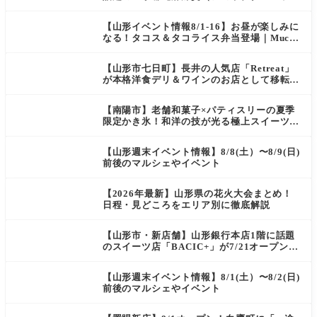
タン）」がOPEN
【山形イベント情報8/1-16】お昼が楽しみに
なる！タコス＆タコライス弁当登場｜Mucha
s
【山形市七日町】長井の人気店「Retreat」
が本格洋食デリ＆ワインのお店として移転オ
ープン決定！
【南陽市】老舗和菓子×パティスリーの夏季
限定かき氷！和洋の技が光る極上スイーツ｜
菓匠 萬菊屋 510 Maison de CinQ-dix
【山形週末イベント情報】8/8(土）〜8/9(日)
前後のマルシェやイベント
【2026年最新】山形県の花火大会まとめ！
日程・見どころをエリア別に徹底解説
【山形市・新店舗】山形銀行本店1階に話題
のスイーツ店「BACIC+」が7/21オープン！
ご褒美にぴったりの絶品ケーキを実食レポ
【山形週末イベント情報】8/1(土）〜8/2(日)
前後のマルシェやイベント