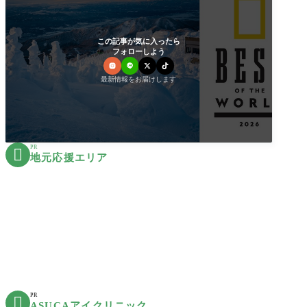
この記事が気に入ったら
フォローしよう
最新情報をお届けします
PR

地元応援エリア
PR

ASUCAアイクリニック