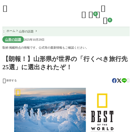





0

0
ホーム
山形の話題

山形の話題
2025年10月29日
取材/掲載時点の情報です。公式等の最新情報もご確認ください。
【朗報！】山形県が世界の「行くべき旅行先
25選」に選出されたぞ！


保存する