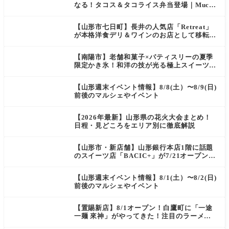
なる！タコス＆タコライス弁当登場｜Mucha
s
【山形市七日町】長井の人気店「Retreat」
が本格洋食デリ＆ワインのお店として移転オ
ープン決定！
【南陽市】老舗和菓子×パティスリーの夏季
限定かき氷！和洋の技が光る極上スイーツ｜
菓匠 萬菊屋 510 Maison de CinQ-dix
【山形週末イベント情報】8/8(土）〜8/9(日)
前後のマルシェやイベント
【2026年最新】山形県の花火大会まとめ！
日程・見どころをエリア別に徹底解説
【山形市・新店舗】山形銀行本店1階に話題
のスイーツ店「BACIC+」が7/21オープン！
ご褒美にぴったりの絶品ケーキを実食レポ
【山形週末イベント情報】8/1(土）〜8/2(日)
前後のマルシェやイベント
【置賜新店】8/1オープン！白鷹町に「一途
一麺 來神」がやってきた！注目のラーメン
を爆速実食レポ