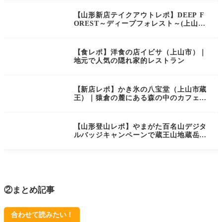
【山形新店テイクアウトレポ】DEEP F
OREST～ディープフォレスト～(上山市
矢来)｜かみのやま温泉駅前にクレープ
や軽食が頂ける新店がオープン！
【食レポ】洋食の店イビサ（上山市）｜
地元で人気の隠れ家的レストラン
【新店レポ】かき氷の八宝堂（上山市蔵
王）｜猿倉の麓にある森の中のカフェで
まったり
【山形登山レポ】やまがた百名山デジタ
ルバッジキャンペーンで蔵王山地蔵岳山
頂へ！￤つよの山形百名山：24/100
②まとめ記事
合わせて読みたい！