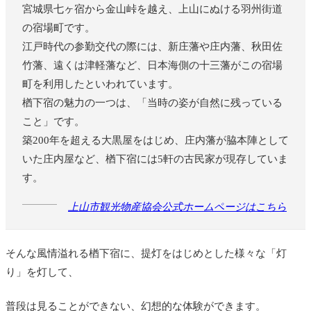
宮城県七ヶ宿から金山峠を越え、上山にぬける羽州街道
の宿場町です。
江戸時代の参勤交代の際には、新庄藩や庄内藩、秋田佐
竹藩、遠くは津軽藩など、日本海側の十三藩がこの宿場
町を利用したといわれています。
楢下宿の魅力の一つは、「当時の姿が自然に残っている
こと」です。
築200年を超える大黒屋をはじめ、庄内藩が脇本陣として
いた庄内屋など、楢下宿には5軒の古民家が現存していま
す。
上山市観光物産協会公式ホームページはこちら
そんな風情溢れる楢下宿に、提灯をはじめとした様々な「灯
り」を灯して、
普段は見ることができない、幻想的な体験ができます。