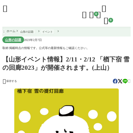





0

0
ホーム
山形の話題
イベント

山形の話題
2023年2月7日
取材/掲載時点の情報です。公式等の最新情報もご確認ください。
【山形イベント情報】2/11・2/12 「楢下宿 雪
の回廊2023」が開催されます。(上山）


保存する