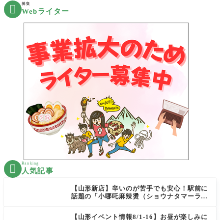
募集

Webライター
Ranking

人気記事
【山形新店】辛いのが苦手でも安心！駅前に
話題の「小哪吒麻辣燙（ショウナタマーラー
タン）」がOPEN
【山形イベント情報8/1-16】お昼が楽しみに