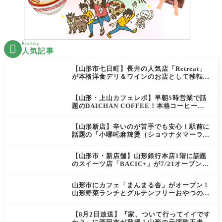
Ranking

人気記事
【山形市七日町】長井の人気店「Retreat」
が本格洋食デリ＆ワインのお店として移転オ
ープン決定！
【山形・上山カフェレポ】早朝5時営業で話
題のDAICHAN COFFEE！本格コーヒーを
テイクアウトで堪能
【山形新店】辛いのが苦手でも安心！駅前に
話題の「小哪吒麻辣燙（ショウナタマーラー
タン）」がOPEN
【山形市・新店舗】山形銀行本店1階に話題
のスイーツ店「BACIC+」が7/21オープン！
ご褒美にぴったりの絶品ケーキを実食レポ
山形市にカフェ「まんまる舎」がオープン！
山形野菜ランチとグルテンフリーおやつの新
店情報
【8月2日放送】『家、ついて行ってイイです