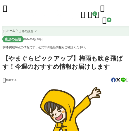





0

0
ホーム
山形の話題

山形の話題
2024年6月28日
取材/掲載時点の情報です。公式等の最新情報もご確認ください。
【やまぐらピックアップ】梅雨も吹き飛ば
す！今週のおすすめ情報お届けします


保存する