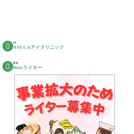
PR

ASUCAアイクリニック
募集

Webライター