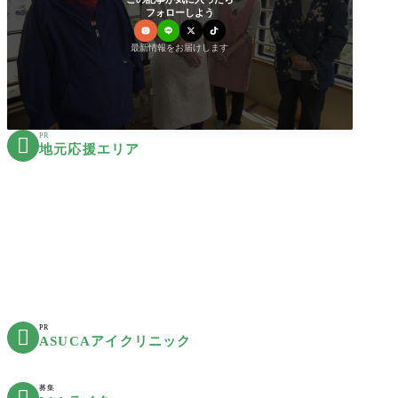
フォローしよう
最新情報をお届けします
PR

地元応援エリア
PR

ASUCAアイクリニック
募集