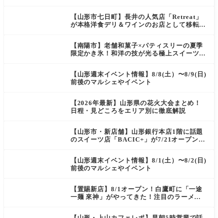
s
【山形市七日町】長井の人気店「Retreat」
が本格洋食デリ＆ワインのお店として移転オ
ープン決定！
【南陽市】老舗和菓子×パティスリーの夏季
限定かき氷！和洋の技が光る極上スイーツ｜
菓匠 萬菊屋 510 Maison de CinQ-dix
【山形週末イベント情報】8/8(土）〜8/9(日)
前後のマルシェやイベント
【2026年最新】山形県の花火大会まとめ！
日程・見どころをエリア別に徹底解説
【山形市・新店舗】山形銀行本店1階に話題
のスイーツ店「BACIC+」が7/21オープン！
ご褒美にぴったりの絶品ケーキを実食レポ
【山形週末イベント情報】8/1(土）〜8/2(日)
前後のマルシェやイベント
【置賜新店】8/1オープン！白鷹町に「一途
一麺 來神」がやってきた！注目のラーメン
を爆速実食レポ
【山形・上山カフェレポ】早朝5時営業で話