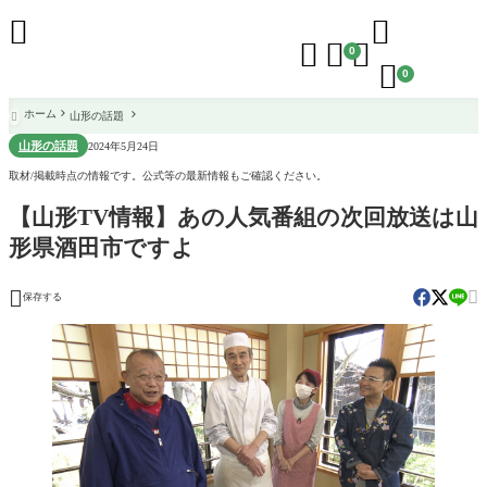





0

0
ホーム
山形の話題

山形の話題
2024年5月24日
取材/掲載時点の情報です。公式等の最新情報もご確認ください。
【山形TV情報】あの人気番組の次回放送は山
形県酒田市ですよ


保存する