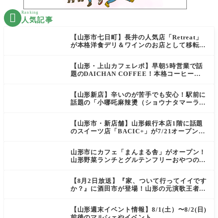
Ranking

人気記事
【山形市七日町】長井の人気店「Retreat」
が本格洋食デリ＆ワインのお店として移転オ
ープン決定！
【山形・上山カフェレポ】早朝5時営業で話
題のDAICHAN COFFEE！本格コーヒーを
テイクアウトで堪能
【山形新店】辛いのが苦手でも安心！駅前に
話題の「小哪吒麻辣燙（ショウナタマーラー
タン）」がOPEN
【山形市・新店舗】山形銀行本店1階に話題
のスイーツ店「BACIC+」が7/21オープン！
ご褒美にぴったりの絶品ケーキを実食レポ
山形市にカフェ「まんまる舎」がオープン！
山形野菜ランチとグルテンフリーおやつの新
店情報
【8月2日放送】『家、ついて行ってイイです
か？』に酒田市が登場！山形の元演歌王者
（秘）郷土メシ
【山形週末イベント情報】8/1(土）〜8/2(日)
前後のマルシェやイベント