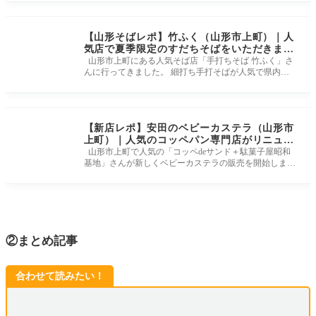
【山形そばレポ】竹ふく（山形市上町）｜人
気店で夏季限定のすだちそばをいただきまし
た
山形市上町にある人気そば店「手打ちそば 竹ふく」さ
んに行ってきました。 細打ち手打そばが人気で県内は
もちろん、県外からも
【新店レポ】安田のベビーカステラ（山形市
上町）｜人気のコッペパン専門店がリニュー
アルしました
山形市上町で人気の「コッペdeサンド＋駄菓子屋昭和
基地」さんが新しくベビーカステラの販売を開始しまし
た。 ふわふわとかわい
②まとめ記事
合わせて読みたい！