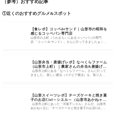
（参考）おすすめ記事
①近くのおすすめグルメ&スポット
【食レポ】コッペdeサンド｜山形市の昭和を
感じるコッペパン専門店
山形市の上町（うわまち）にあるコッペパンの専門
店 「コッペ de サンド）」さんに行ってきましたぁ～☆
★ たくさんの種類のコッ
【山形弁当・唐揚げレポ】なべくらファーム
（山形市上町）｜農家さんの弁当&唐揚げが
絶品でした！
山形市上町にある「なべくらファーム」さんに行って
きました。 新しい農法（ステビア農法）を、取り入れ
た野菜や米を育ててい
【山形スイーツレポ】チーズケーキと焼き菓
子のお店Ciel～シエル～（山形市あかねヶ
丘）｜洋菓子シエルがリニューアルオープン
山形市上町にあった「洋菓子シエル」さんが、山形市
あかねヶ丘に「チーズケーキと焼き菓子のお店Ciel」と
しました！
して移転オープンしま