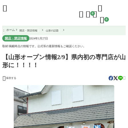





0

0
ホーム
開店・閉店情報
山形の話題

開店・閉店情報
2024年1月27日
取材/掲載時点の情報です。公式等の最新情報もご確認ください。
【山形オープン情報2/9】県内初の専門店が山
形に！！！！


保存する