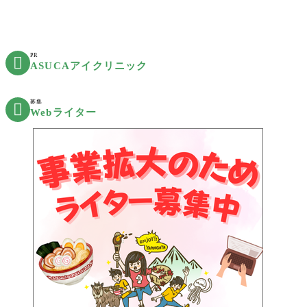
PR

ASUCAアイクリニック
募集

Webライター