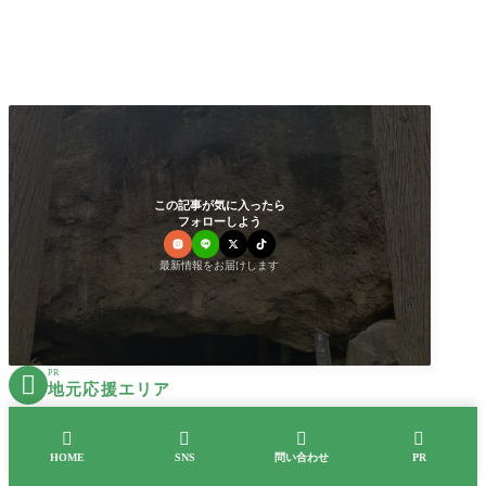
この記事が気に入ったら
フォローしよう
最新情報をお届けします
PR

地元応援エリア




HOME
SNS
問い合わせ
PR