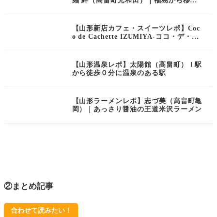
麺 絆（高畠町元和田）｜福島から移転
した豊富なメニューのラーメン屋さん
【山形新店カフェ・スイーツレポ】Coc
o de Cachette IZUMIYA-ココ・デ・カ
シェット イズミヤ-（高畠町亀岡）｜長
年愛され続けるスイーツ店がリニューア
ル移転オープン！
【山形温泉レポ】太陽館（高畠町）ｌ駅
から徒歩０分に温泉のある駅
【山形ラーメンレポ】志づ美（高畠町亀
岡）｜あっさり醤油の王道米沢ラーメン
②まとめ記事
合わせて読みたい！