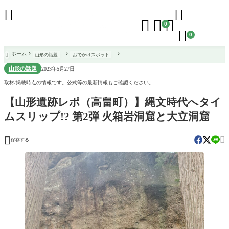





0

0
ホーム
山形の話題
おでかけスポット

山形の話題
2023年5月27日
取材/掲載時点の情報です。公式等の最新情報もご確認ください。
【山形遺跡レポ（高畠町）】縄文時代へタイ
ムスリップ!? 第2弾 火箱岩洞窟と大立洞窟


保存する