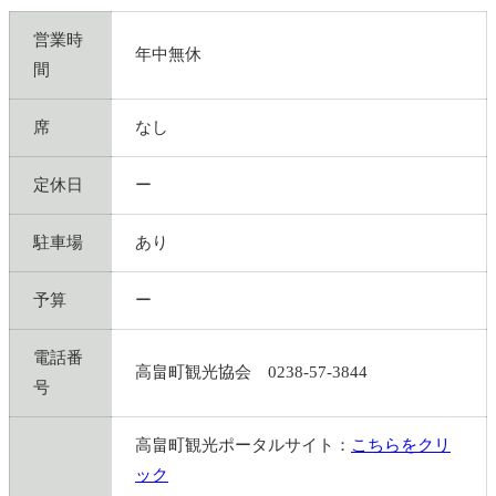
営業時
年中無休
間
席
なし
定休日
ー
駐車場
あり
予算
ー
電話番
高畠町観光協会 0238-57-3844
号
高畠町観光ポータルサイト：
こちらをクリ
ック