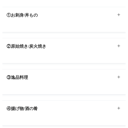
①お刺身/丼もの
②原始焼き/炭火焼き
③逸品料理
④揚げ物/酒の肴