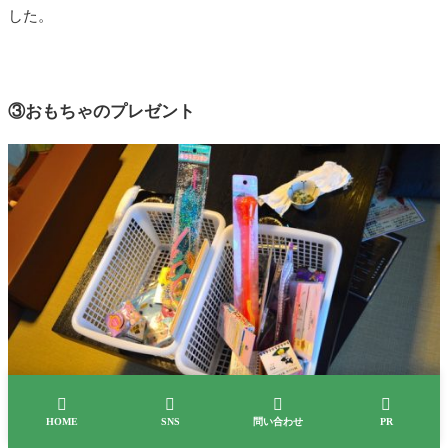
した。
③おもちゃのプレゼント




HOME
SNS
問い合わせ
PR