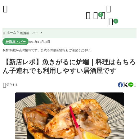





0

0
ホーム
居酒屋・バー

居酒屋・バー
2021年11月18日
取材/掲載時点の情報です。公式等の最新情報もご確認ください。
【新店レポ】魚きがるに炉端｜料理はもちろ
ん子連れでも利用しやすい居酒屋です


保存する