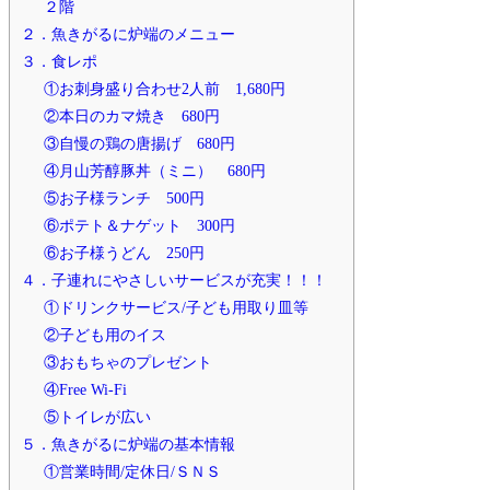
２階
２．魚きがるに炉端のメニュー
３．食レポ
①お刺身盛り合わせ2人前 1,680円
②本日のカマ焼き 680円
③自慢の鶏の唐揚げ 680円
④月山芳醇豚丼（ミニ） 680円
⑤お子様ランチ 500円
⑥ポテト＆ナゲット 300円
⑥お子様うどん 250円
４．子連れにやさしいサービスが充実！！！
①ドリンクサービス/子ども用取り皿等
②子ども用のイス
③おもちゃのプレゼント
④Free Wi-Fi
⑤トイレが広い
５．魚きがるに炉端の基本情報
①営業時間/定休日/ＳＮＳ