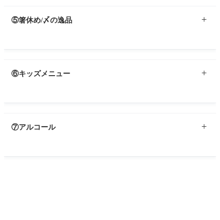
⑤箸休め/〆の逸品
⑥キッズメニュー
⑦アルコール