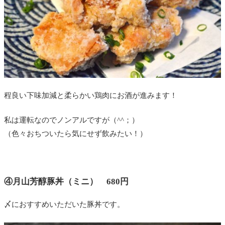
程良い下味加減と柔らかい鶏肉にお酒が進みます！
私は運転なのでノンアルですが（^^；）
（色々おちついたら気にせず飲みたい！）
④月山芳醇豚丼（ミニ） 680円
〆におすすめいただいた豚丼です。