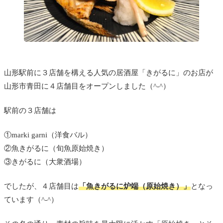
山形駅前に３店舗を構える人気の居酒屋「きがるに」のお店が
山形市青田に４店舗目をオープンしました（^-^）
駅前の３店舗は
①marki garni（洋食バル）
②魚きがるに（旬魚原始焼き）
③きがるに（大衆酒場）
でしたが、４店舗目は
「魚きがるに炉端（原始焼き）」
となっ
ています（^-^）